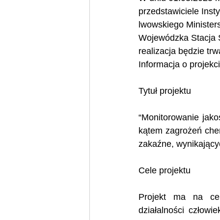
przedstawiciele Inst
lwowskiego Minister
Wojewódzka Stacja S
realizacja będzie tr
Informacja o projekci
Tytuł projektu
“Monitorowanie jako
kątem zagrożeń chem
zakaźne, wynikającyc
Cele projektu 
Projekt ma na cel
działalności człowi