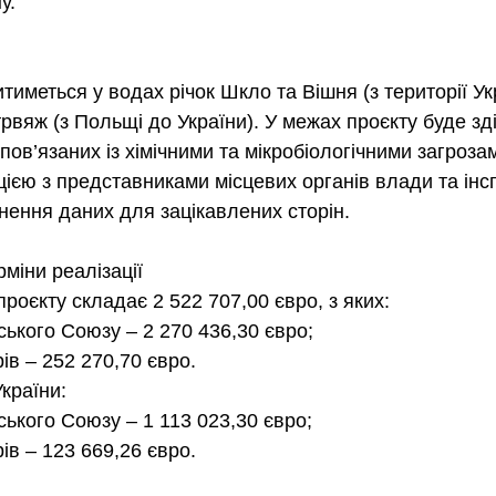
у.
иметься у водах річок Шкло та Вішня (з території Ук
трвяж (з Польщі до України). У межах проєкту буде зд
в, пов’язаних із хімічними та мікробіологічними загроза
ацією з представниками місцевих органів влади та інсп
льнення даних для зацікавлених сторін.
міни реалізації
роєкту складає 2 522 707,00 євро, з яких:
йського Союзу – 2 270 436,30 євро;
рів – 252 270,70 євро.
країни:
йського Союзу – 1 113 023,30 євро;
рів – 123 669,26 євро.