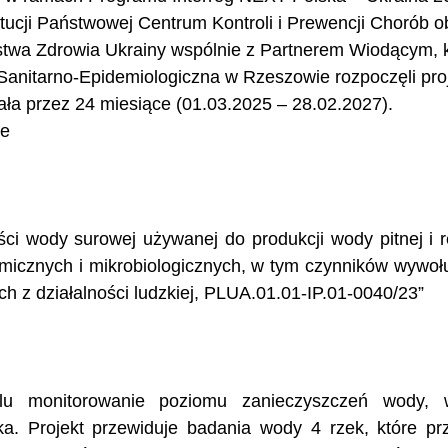
ytucji Państwowej Centrum Kontroli i Prewencji Chorób 
stwa Zdrowia Ukrainy wspólnie z Partnerem Wiodącym, k
anitarno-Epidemiologiczna w Rzeszowie rozpoczęli proj
wała przez 24 miesiące (01.03.2025 – 28.02.2027). 
e 
ści wody surowej używanej do produkcji wody pitnej i r
icznych i mikrobiologicznych, w tym czynników wywołu
h z działalności ludzkiej, PLUA.01.01-IP.01-0040/23” 
u monitorowanie poziomu zanieczyszczeń wody, w
eka. Projekt przewiduje badania wody 4 rzek, które prz