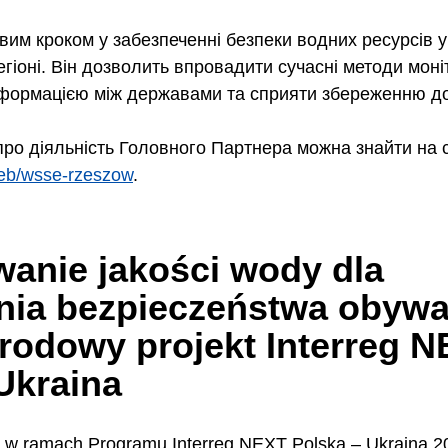
вим кроком у забезпеченні безпеки водних ресурсів у
гіоні. Він дозволить впровадити сучасні методи моніт
нформацією між державами та сприяти збереженню до
про діяльність Головного Партнера можна знайти на с
web/wsse-rzeszow
.
anie jakości wody dla 
ia bezpieczeństwa obywat
odowy projekt Interreg N
Ukraina
. w ramach Programu Interreg NEXT Polska – Ukraina 2