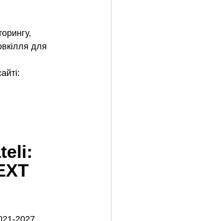
 
орингу, 
вкілля для 
айті: 
eli: 
EXT 
021-2027 