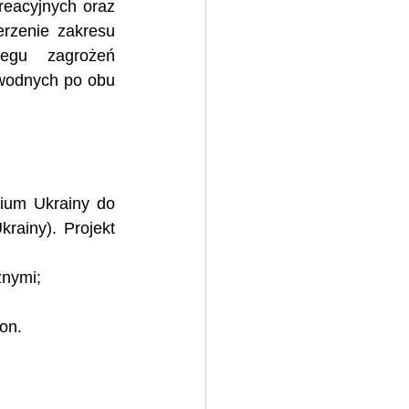
reacyjnych oraz 
rzenie zakresu 
gu zagrożeń 
wodnych po obu 
ium Ukrainy do 
rainy). Projekt 
znymi;
on. 