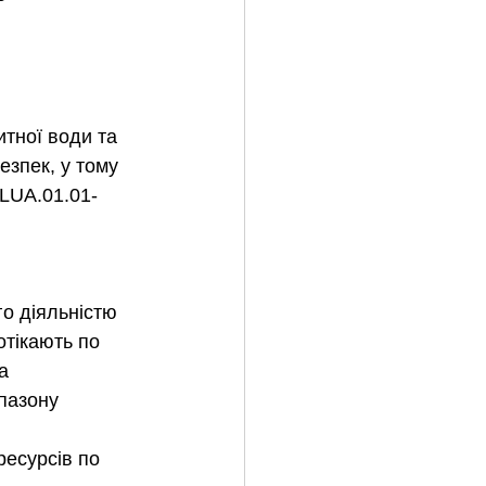
тної води та 
езпек, у тому 
PLUA.01.01-
о діяльністю 
отікають по 
а 
пазону 
ресурсів по 