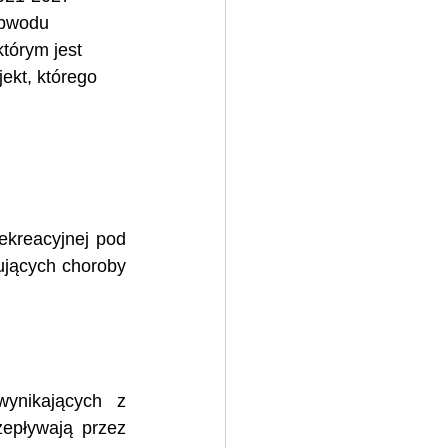
obwodu 
tórym jest 
ekt, którego 
ekreacyjnej pod 
jących choroby 
ynikających z 
epływają przez 