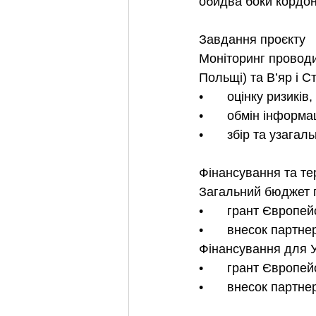
обидва боки кордон
Завдання проєкту
Моніторинг проводит
Польщі) та В’яр і С
•	оцінку ризикі
•	обмін інформ
•	збір та узага
Фінансування та тер
Загальний бюджет п
•	грант Європе
•	внесок партне
Фінансування для У
•	грант Європе
•	внесок партне