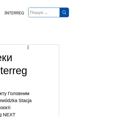
INTERREG
еки
terreg
кту Головним 
ewódzka Stacja 
оєкті 
eg NEXT 