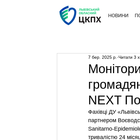
НОВИНИ
П
7 бер. 2025 р.
Читати 3 х
Монітори
громадян
NEXT По
Фахівці ДУ «Львів
партнером Воєводсь
Sanitarno-Epidemiol
тривалістю 24 місяц