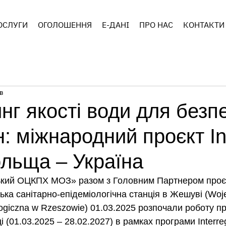
ОСЛУГИ
ОГОЛОШЕННЯ
E-ДАНІ
ПРО НАС
КОНТАКТИ
в
нг якості води для безп
: міжнародний проєкт In
льща – Україна
ський ОЦКПХ МОЗ» разом з Головним Партнером проє
ка санітарно-епідеміологічна станція в Жешуві (Woj
ogiczna w Rzeszowie) 01.03.2025 розпочали роботу пр
і (01.03.2025 – 28.02.2027) в рамках програми Interr