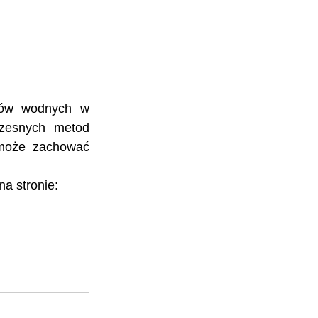
bów wodnych w 
zesnych metod 
może zachować 
a stronie: 