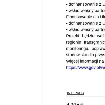
• dofinansowanie z 
• wkład własny part
Finansowanie dla Uk
• dofinansowanie z 
• wkład własny part
Projekt będzie wa
regionie transgran
monitoringu, popr
środowisko dla przys
Więcej informacji na
https://www.gov.pl/
INTERREG