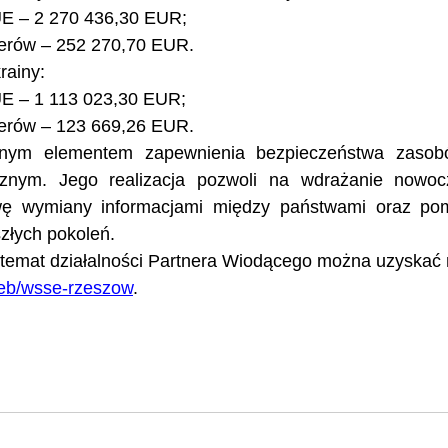
UE – 2 270 436,30 EUR;
nerów – 252 270,70 EUR.
rainy:
UE – 1 113 023,30 EUR;
nerów – 123 669,26 EUR.
żnym elementem zapewnienia bezpieczeństwa zaso
icznym. Jego realizacja pozwoli na wdrażanie nowoc
awę wymiany informacjami między państwami oraz po
złych pokoleń. 
 temat działalności Partnera Wiodącego można uzyskać n
web/wsse-rzeszow
.