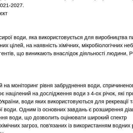
021-2027.
єкт
 сирої води, яка використовується для виробництва пи
их цілей, на наявність хімічних, мікробіологічних неб
агентів, що виникають внаслідок діяльності людини, 
 на моніторинг рівня забруднення води, спричиненог
 націлений на дослідження води з 4-ох річок, які пр
 України, води яких використовуються для рекреації т
ї води. Одним із основних завдань є розширення діа
ння води, що дозволить оцінювати широкий спектр 
 хімічних загроз, пов'язаних із використанням водних 