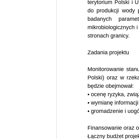
terytorium Polski i
do produkcji wody p
badanych parame
mikrobiologicznych 
stronach granicy. 
Zadania projektu 
Monitorowanie stanu
Polski) oraz w rzeka
będzie obejmował:  
• ocenę ryzyka, zwi
• wymianę informacji
• gromadzenie i uog
Finansowanie oraz ok
Łączny budżet proje