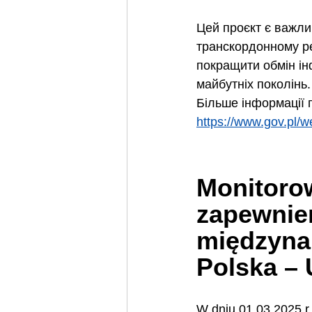
Цей проєкт є важли
транскордонному ре
покращити обмін і
майбутніх поколінь.
Більше інформації 
https://www.gov.pl/
Monitorow
zapewnien
międzynar
Polska – 
W dniu 01.03.2025 r