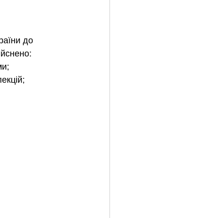
раїни до 
ійснено:
ми;
екцій;