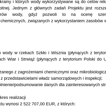
 Ukrainy i których wody wykorzystywane są do celów rek
itnej. Jednym z głównych zadań Projektu jest rozsze
trów wody, gdyż pozwoli to na ocenę szere
i chemicznych, związanych z wykorzystaniem zasobów 
 wody w rzekach Szkło i Wisznia (płynących z terytor
ch Wiar i Strwiąż (płynących z terytorium Polski do Uk
ązanego z zagrożeniami chemicznymi oraz mikrobiologic
 z przedstawicielami władz samorządowych i inspekcji; 
ólnienie/podsumowanie danych dla zainteresowanych str
res realizacji 
ktu wynosi 2 522 707,00 EUR, z których: