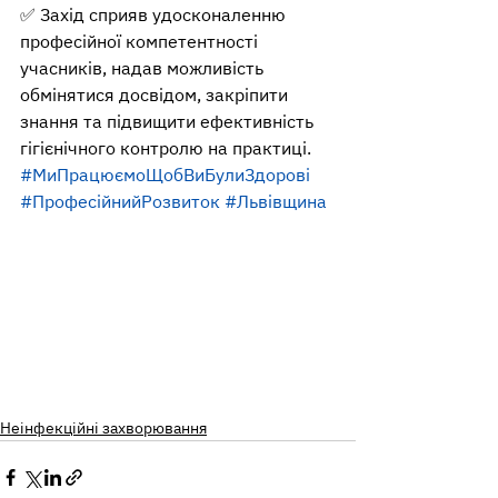
✅ Захід сприяв удосконаленню 
професійної компетентності 
учасників, надав можливість 
обмінятися досвідом, закріпити 
знання та підвищити ефективність 
гігієнічного контролю на практиці.
#МиПрацюємоЩобВиБулиЗдорові
#ПрофесійнийРозвиток
#Львівщина
Неінфекційні захворювання