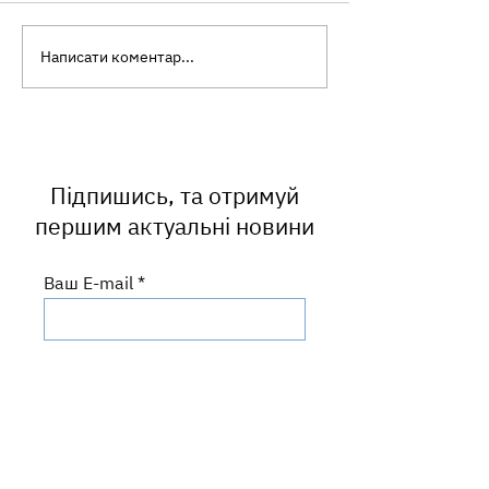
Написати коментар...
STEPS 2026: чому
Сезон активнос
важливо знати про
плазунів: як уб
фактори ризику
від укусу змії т
неінфекційних хвороб
першу допомог
Підпишись, та отримуй
першим актуальні новини
Ваш E-mail
ПІДПИСАТИСЬ
Центральний офіс