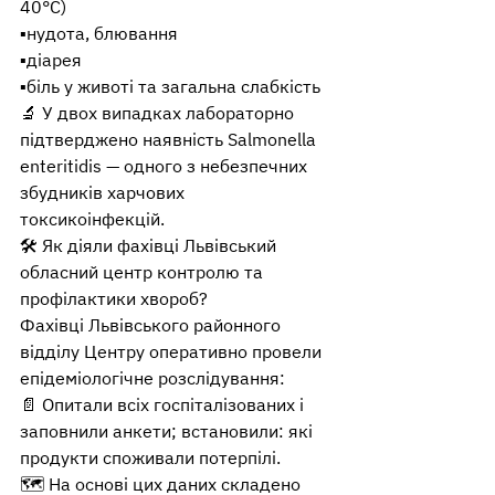
40°C)
▪️нудота, блювання
▪️діарея
▪️біль у животі та загальна слабкість
🔬 У двох випадках лабораторно 
підтверджено наявність Salmonella 
enteritidis — одного з небезпечних 
збудників харчових 
токсикоінфекцій. 
🛠 Як діяли фахівці Львівський 
обласний центр контролю та 
профілактики хвороб?
Фахівці Львівського районного 
відділу Центру оперативно провели 
епідеміологічне розслідування:
📄 Опитали всіх госпіталізованих і 
заповнили анкети; встановили: які 
продукти споживали потерпілі.
🗺️ На основі цих даних складено 