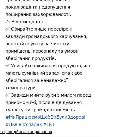
локалізації та недопущення 
поширення захворюваності.
⚠️ Рекомендації 
✅ Обирайте лише перевірені 
заклади громадського харчування, 
звертайте увагу на чистоту 
приміщень, персоналу та умови 
зберігання продуктів.
✅ Уникайте вживання продуктів, які 
мають сумнівний запах, смак або 
зберігалися за неналежної 
температури.
✅ Завжди мийте руки з милом перед 
прийомом їжі, після відвідування 
туалету чи громадських місць.
#МиПрацюємоЩобВиБулиЗдорові
#Львів
#спалах
#ГКІ
Інфекційні захворювання