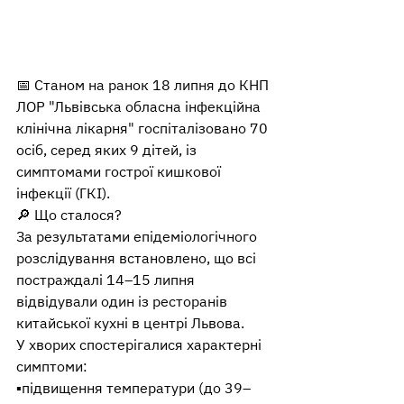
📅 Станом на ранок 18 липня до КНП 
ЛОР "Львівська обласна інфекційна 
клінічна лікарня" госпіталізовано 70 
осіб, серед яких 9 дітей, із 
симптомами гострої кишкової 
інфекції (ГКІ).
🔎 Що сталося?
За результатами епідеміологічного 
розслідування встановлено, що всі 
постраждалі 14–15 липня 
відвідували один із ресторанів 
китайської кухні в центрі Львова.
У хворих спостерігалися характерні 
симптоми:
▪️підвищення температури (до 39–