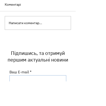
Коментарі
Написати коментар...
Ботулізм: як уберегтися
Інфекційний
від небезпечного
мононуклеоз: ч
отруєння
називають «хв
поцілунків» і ч
часто маскуєть
ангіну?
Підпишись, та отримуй
першим актуальні новини
Ваш E-mail
ПІДПИСАТИСЬ