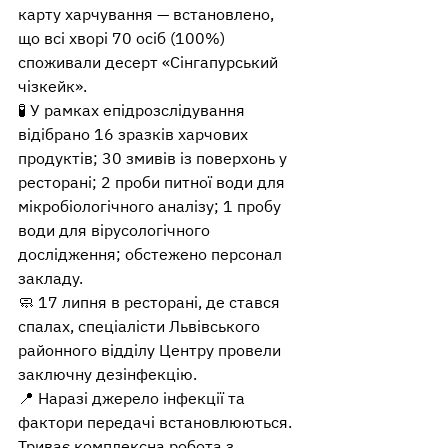
карту харчування — встановлено, 
що всі хворі 70 осіб (100%) 
споживали десерт «Сінгапурський 
чізкейк».
🧪 У рамках епідрозслідування 
відібрано 16 зразків харчових 
продуктів; 30 змивів із поверхонь у 
ресторані; 2 проби питної води для 
мікробіологічного аналізу; 1 пробу 
води для вірусологічного 
дослідження; обстежено персонал 
закладу.
🧼 17 липня в ресторані, де стався 
спалах, спеціалісти Львівського 
районного відділу Центру провели 
заключну дезінфекцію.
📍 Наразі джерело інфекції та 
фактори передачі встановлюються. 
Триває комплексна робота з 