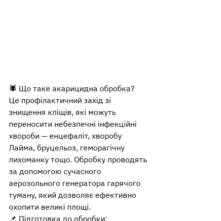
🕷️ Що таке акарицидна обробка?
Це профілактичний захід зі 
знищення кліщів, які можуть 
переносити небезпечні інфекційні 
хвороби — енцефаліт, хворобу 
Лайма, бруцельоз, геморагічну 
лихоманку тощо. Обробку проводять 
за допомогою сучасного 
аерозольного генератора гарячого 
туману, який дозволяє ефективно 
охопити великі площі.
📌 Підготовка до обробки: