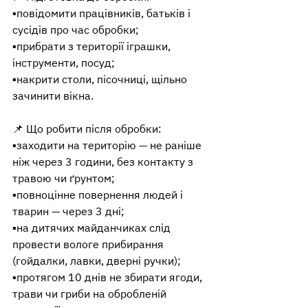
▪️повідомити працівників, батьків і 
сусідів про час обробки;
▪️прибрати з території іграшки, 
інструменти, посуд;
▪️накрити столи, пісочниці, щільно 
зачинити вікна.
📌 Що робити після обробки:
▪️заходити на територію — не раніше 
ніж через 3 години, без контакту з 
травою чи ґрунтом;
▪️повноцінне повернення людей і 
тварин — через 3 дні;
▪️на дитячих майданчиках слід 
провести вологе прибирання 
(гойдалки, лавки, дверні ручки);
▪️протягом 10 днів не збирати ягоди, 
трави чи гриби на обробленій 