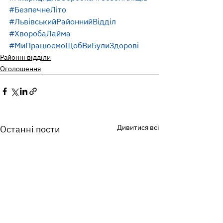
#БезпечнеЛіто
#ЛьвівськийРайоннийВідділ
#ХворобаЛайма
#МиПрацюємоЩобВиБулиЗдорові
Районні відділи
Оголошення
Дивитися всі
Останні пости