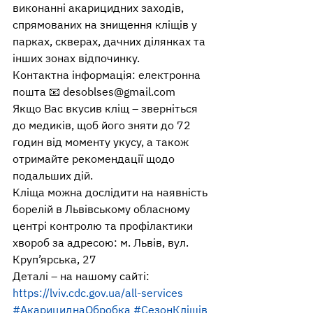
виконанні акарицидних заходів, 
спрямованих на знищення кліщів у 
парках, скверах, дачних ділянках та 
інших зонах відпочинку.
Контактна інформація: електронна 
пошта 📧 desoblses@gmail.com   
Якщо Вас вкусив кліщ – зверніться 
до медиків, щоб його зняти до 72 
годин від моменту укусу, а також 
отримайте рекомендації щодо 
подальших дій.
Кліща можна дослідити на наявність 
борелій в Львівському обласному 
центрі контролю та профілактики 
хвороб за адресою: м. Львів, вул. 
Круп’ярська, 27 
Деталі – на нашому сайті:
https://lviv.cdc.gov.ua/all-services  
#АкарициднаОбробка
#СезонКліщів