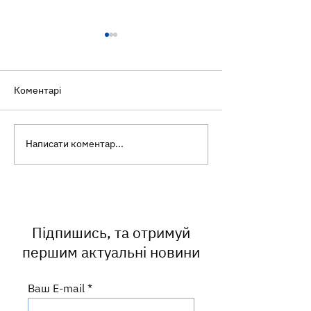
Коментарі
Написати коментар...
Ботулізм: як уберегтися
Інфекційний
від небезпечного
мононуклеоз: ч
отруєння
називають «хв
поцілунків» і ч
часто маскуєть
ангіну?
Підпишись, та отримуй
першим актуальні новини
Ваш E-mail