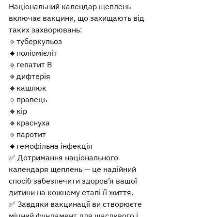
Національний календар щеплень 
включає вакцини, що захищають від 
таких захворювань: 
🔹туберкульоз 
🔹поліомієліт 
🔹гепатит B 
🔹дифтерія 
🔹кашлюк 
🔹правець 
🔹кір 
🔹краснуха 
🔹паротит 
🔹гемофільна інфекція
✅ Дотримання національного 
календаря щеплень — це надійний 
спосіб забезпечити здоров’я вашої 
дитини на кожному етапі її життя.
✅ Завдяки вакцинації ви створюєте 
міцний фундамент для щасливого і 