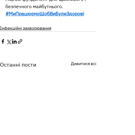
безпечного майбутнього.
#МиПрацюємоЩобВиБулиЗдорові
Інфекційні захворювання
Дивитися всі
Останні пости