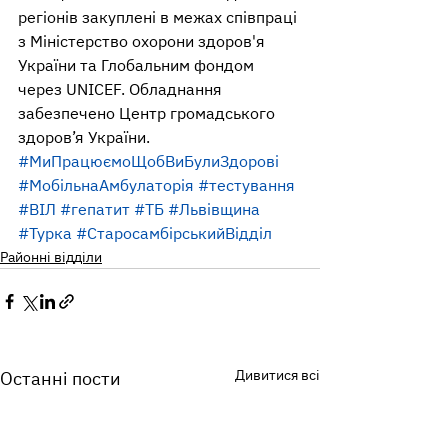
регіонів закуплені в межах співпраці 
з Міністерство охорони здоров'я 
України та Глобальним фондом 
через UNICEF. Обладнання 
забезпечено Центр громадського 
здоров’я України.
#МиПрацюємоЩобВиБулиЗдорові
#МобільнаАмбулаторія
#тестування
#ВІЛ
#гепатит
#ТБ
#Львівщина
#Турка
#СтаросамбірськийВідділ
Районні відділи
Дивитися всі
Останні пости