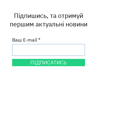
сфері краси
Підпишись, та отримуй
першим актуальні новини
Ваш E-mail
ПІДПИСАТИСЬ
Центральний офіс
вул. Круп'ярська, 27
м. Львів, 79014
Львівська область, Україна
Графік роботи