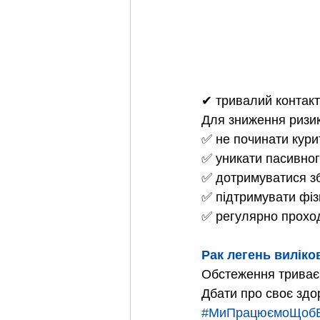
✔ тривалий контакт
Для зниження ризик
✅ не починати кури
✅ уникати пасивног
✅ дотримуватися з
✅ підтримувати фіз
✅ регулярно проход
Рак легень виліко
Обстеження триває 
Дбати про своє здор
#МиПрацюємоЩобВ