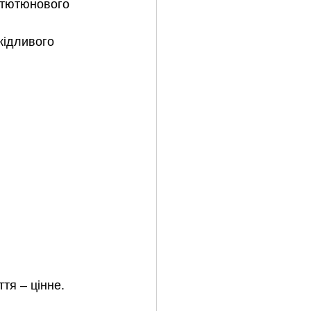
 тютюнового 
кідливого 
тя – цінне.