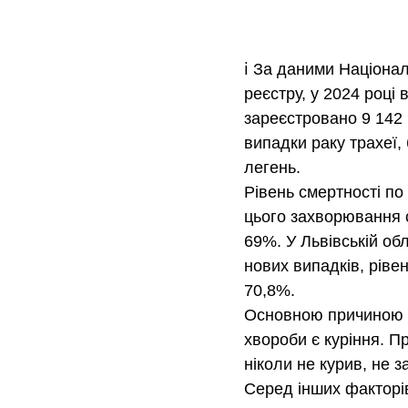
ℹ️ За даними Націона
реєстру, у 2024 році в
зареєстровано 9 142 
випадки раку трахеї, 
легень.
Рівень смертності по 
цього захворювання 
69%. У Львівській обл
нових випадків, рівен
70,8%.
Основною причиною 
хвороби є куріння. Про
ніколи не курив, не з
Серед інших факторів