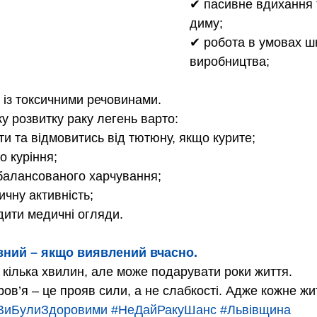
✔ пасивне вдихання
диму; 
✔ робота в умовах ш
виробництва; 
 із токсичними речовинами.
у розвитку раку легень варто:
ти та відмовитись від тютюну, якщо курите;
о куріння;
балансованого харчування;
ичну активність;
ити медичні огляди.
вний – якщо виявлений вчасно.
кілька хвилин, але може подарувати роки життя.
ов’я – це прояв сили, а не слабкості. Адже кожне жит
иБулиЗдоровими
#НеДайРакуШанс
#Львівщина