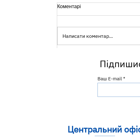
Коментарі
Написати коментар...
Сколіоз у дітей: шість порад
Підпишис
батькам для здоров'я
хребта
Ваш E-mail
Центральний офі