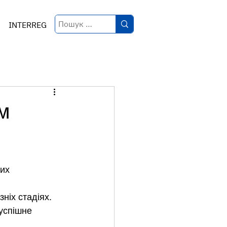
INTERREG
ом
их 
ніх стадіях. 
успішне 