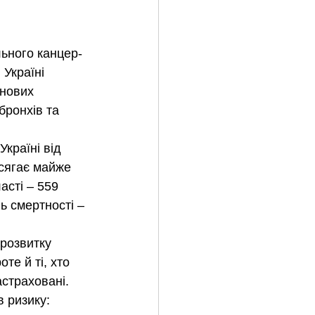
льного канцер-
 Україні 
нових 
бронхів та 
Україні від 
сягає майже 
асті – 559 
ь смертності – 
розвитку 
те й ті, хто 
астраховані.
 ризику: