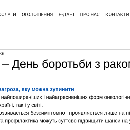
ОСЛУГИ
ОГОЛОШЕННЯ
E-ДАНІ
ПРО НАС
КОНТАКТИ
хв
 – День боротьби з рак
 загроза, яку можна зупинити
з найпоширеніших і найагресивніших форм онкологічн
їні, так і у світі.
озвивається безсимптомно і проявляється лише на піз
а профілактика можуть суттєво підвищити шанси на 