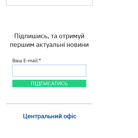
продукти: що це таке та
харчових проду
чому варто їх
обмежувати?
Підпишись, та отримуй
першим актуальні новини
Ваш E-mail
ПІДПИСАТИСЬ
Центральний офіс
вул. Круп'ярська, 27
м. Львів, 79014
Львівська область, Україна