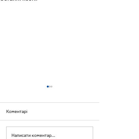
Коментарі
Написати коментар...
Ультраоброблені
Всесвітній ден