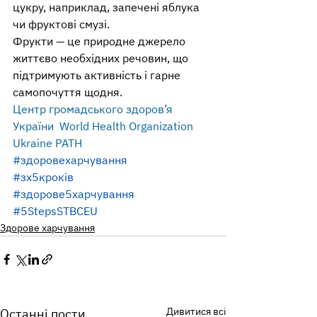
цукру, наприклад, запечені яблука 
чи фруктові смузі.
Фрукти — це природне джерело 
життєво необхідних речовин, що 
підтримують активність і гарне 
самопочуття щодня.
Центр громадського здоров’я 
України  World Health Organization 
Ukraine PATH 
#здоровехарчування
#зх5кроків
#здорове5харчування
#5StepsSTBCEU
Здорове харчування
Дивитися всі
Останні пости