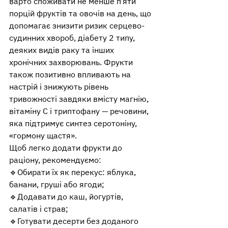
варто споживати не менше п’яти 
порцій фруктів та овочів на день, що 
допомагає знизити ризик серцево-
судинних хвороб, діабету 2 типу, 
деяких видів раку та інших 
хронічних захворювань. Фрукти 
також позитивно впливають на 
настрій і знижують рівень 
тривожності завдяки вмісту магнію, 
вітаміну С і триптофану — речовини, 
яка підтримує синтез серотоніну, 
«гормону щастя».
Щоб легко додати фрукти до 
раціону, рекомендуємо:
🔹Обирати їх як перекус: яблука, 
банани, груші або ягоди;
🔹Додавати до каш, йогуртів, 
салатів і страв;
🔹Готувати десерти без доданого 