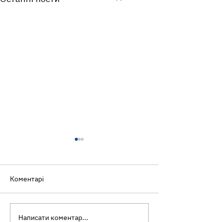
Коментарі
Написати коментар...
«Скринінг здоров’я
Усмішка сонця 