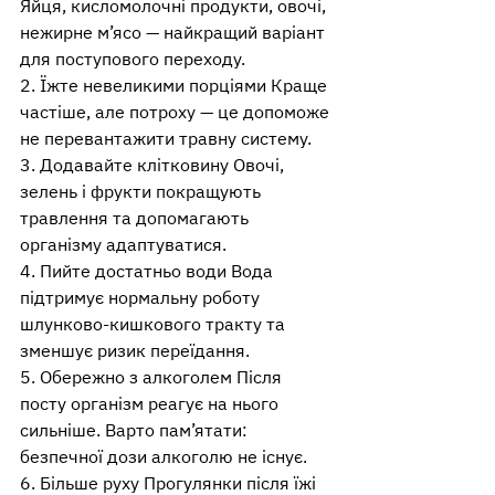
Яйця, кисломолочні продукти, овочі, 
нежирне м’ясо — найкращий варіант 
для поступового переходу.
2. Їжте невеликими порціями Краще 
частіше, але потроху — це допоможе 
не перевантажити травну систему. 
3. Додавайте клітковину Овочі, 
зелень і фрукти покращують 
травлення та допомагають 
організму адаптуватися. 
4. Пийте достатньо води Вода 
підтримує нормальну роботу 
шлунково-кишкового тракту та 
зменшує ризик переїдання. 
5. Обережно з алкоголем Після 
посту організм реагує на нього 
сильніше. Варто пам’ятати: 
безпечної дози алкоголю не існує. 
6. Більше руху Прогулянки після їжі 