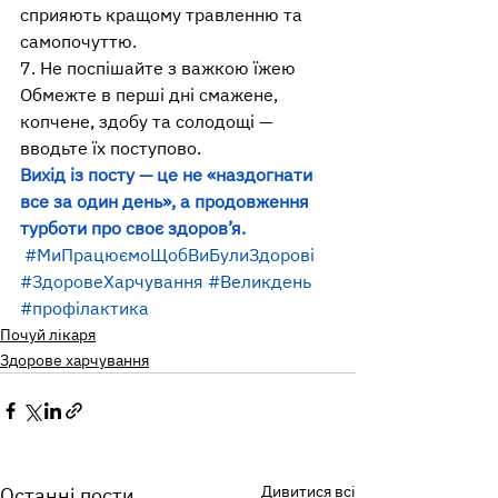
сприяють кращому травленню та 
самопочуттю. 
7. Не поспішайте з важкою їжею 
Обмежте в перші дні смажене, 
копчене, здобу та солодощі — 
вводьте їх поступово. 
Вихід із посту — це не «наздогнати 
все за один день», а продовження 
турботи про своє здоров’я. 
#МиПрацюємоЩобВиБулиЗдорові
#ЗдоровеХарчування
#Великдень
#профілактика
Почуй лікаря
Здорове харчування
Дивитися всі
Останні пости