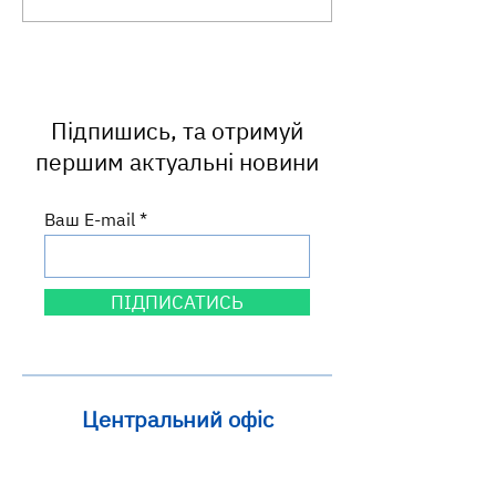
40+»: досвід наших
завжди буває
працівників
безпечною!
Підпишись, та отримуй
першим актуальні новини
Ваш E-mail
ПІДПИСАТИСЬ
Центральний офіс
вул. Круп'ярська, 27
м. Львів, 79014