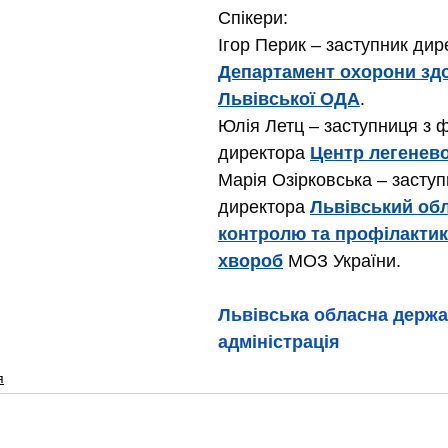
Спікери:
Ігор Перик – заступник дир
Департамент охорони здо
Львівської ОДА
.
Юлія Летц – заступниця з фт
директора 
Центр легенево
Марія Озірковська – заступ
директора 
Львівський обл
контролю та профілактик
хвороб
 МОЗ України.
Львівська обласна держа
адміністрація
я