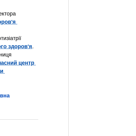
ектора 
ров'я 
изіатрії 
го здоров'я
.
ниця 
асний центр 
и 
вна 