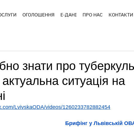
ОСЛУГИ
ОГОЛОШЕННЯ
E-ДАНІ
ПРО НАС
КОНТАКТИ
бно знати про туберкул
, актуальна ситуація на
і
ok.com/LvivskaODA/videos/1260233782882454
Брифінг у Львівській ОВ