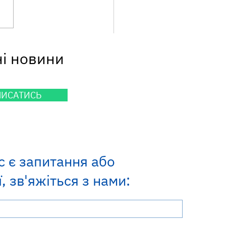
кційний мононуклеоз:
ні новини
 його називають
робою поцілунків» і
 він часто маскується
ангіну?
ПИСАТИСЬ
с є запитання або
, зв'яжіться з нами: