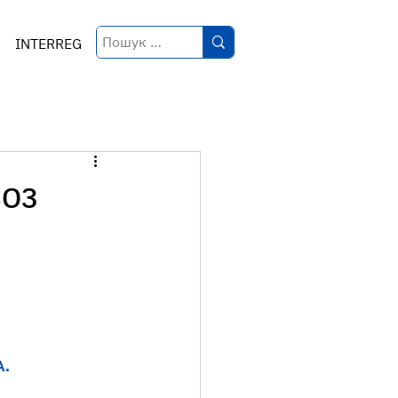
INTERREG
ьоз
А.