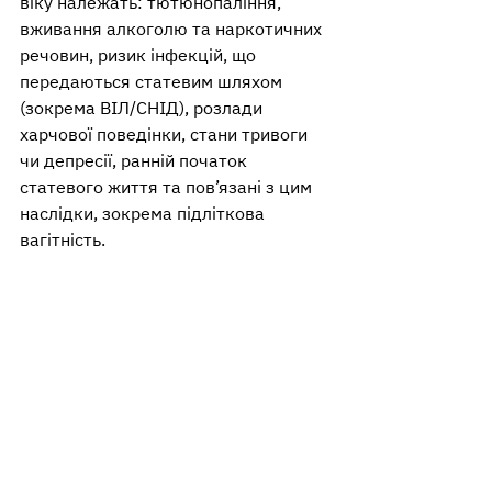
віку належать: тютюнопаління, 
вживання алкоголю та наркотичних 
речовин, ризик інфекцій, що 
передаються статевим шляхом 
(зокрема ВІЛ/СНІД), розлади 
харчової поведінки, стани тривоги 
чи депресії, ранній початок 
статевого життя та пов’язані з цим 
наслідки, зокрема підліткова 
вагітність.