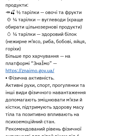
продукти:
🥕🍒 ½ тарілки — овочі та фрукти
 🍲 ¼ тарілки — вуглеводи (краще 
обирати цільнозернові продукти)
 🥚 ¼ тарілки — здоровий білок 
(нежирне м’ясо, риба, бобові, яйця, 
горіхи)
Більше про харчування — на 
платформі “ЗнаЇмо” — 
https://znaimo.gov.ua/
▪️ Фізична активність.
Активні рухи, спорт, прогулянки та 
інші види фізичного навантаження 
допомагають зміцнювати м’язи й 
кістки, підтримують здорову масу 
тіла та позитивно впливають на 
психоемоційний стан.
Рекомендований рівень фізичної 