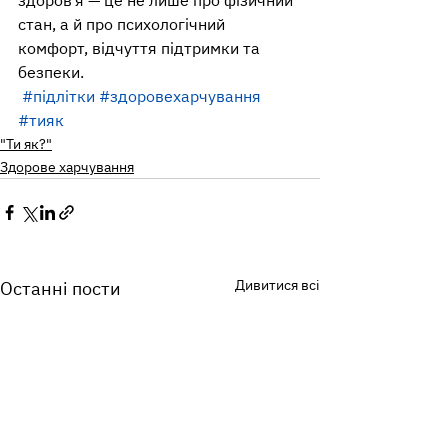
здоров’я — це не лише про фізичний 
стан, а й про психологічний 
комфорт, відчуття підтримки та 
безпеки.
#підлітки
#здоровехарчування
#тияк
"Ти як?"
Здорове харчування
Дивитися всі
Останні пости