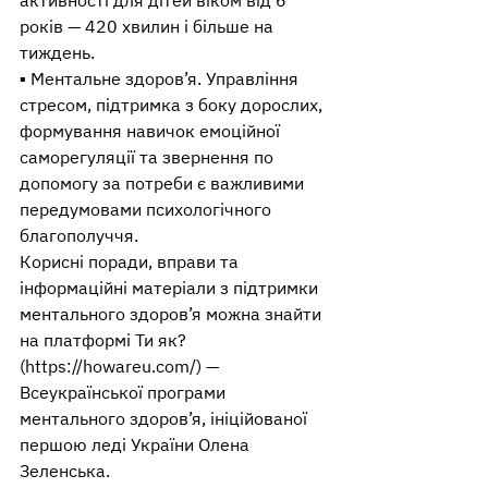
активності для дітей віком від 6 
років — 420 хвилин і більше на 
тиждень.
▪️ Ментальне здоров’я. Управління 
стресом, підтримка з боку дорослих, 
формування навичок емоційної 
саморегуляції та звернення по 
допомогу за потреби є важливими 
передумовами психологічного 
благополуччя.
Корисні поради, вправи та 
інформаційні матеріали з підтримки 
ментального здоров’я можна знайти 
на платформі Ти як? 
(https://howareu.com/) — 
Всеукраїнської програми 
ментального здоров’я, ініційованої 
першою леді України Олена 
Зеленська.