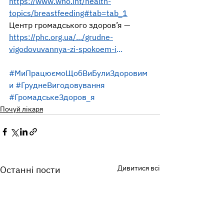
https://www.who.int/health-
topics/breastfeeding#tab=tab_1
Центр громадського здоров’я —  
https://phc.org.ua/.../grudne-
vigodovuvannya-zi-spokoem-i
... 
#МиПрацюємоЩобВиБулиЗдоровим
и
#ГруднеВигодовування
#ГромадськеЗдоров_я
Почуй лікаря
Дивитися всі
Останні пости