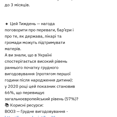
до 3 місяців.
🔸 Цей Тиждень — нагода 
поговорити про переваги, бар’єри і 
про те, як держава, лікарі та 
громади можуть підтримувати 
матерів.
А ви знали, що в Україні 
спостерігається високий рівень 
раннього початку грудного 
вигодовування (протягом першої 
години після народження дитини):
у 2020 році цей показник становив 
66%, що перевищує 
загальноєвропейський рівень (57%)?
📚 Корисні ресурси:
ВООЗ — Грудне вигодовування - 