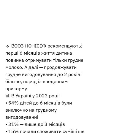
🔹 ВООЗ і ЮНІСЕФ рекомендують:
перші 6 місяців життя дитина 
повинна отримувати тільки грудне 
молоко. А далі — продовжувати 
грудне вигодовування до 2 років і 
більше, поряд із введенням 
прикорму.
📊 В Україні у 2023 році:
• 54% дітей до 6 місяців були 
виключно на грудному 
вигодовуванні
• 31% — лише до 3 місяців
• 15% почали споживати суміші ще 