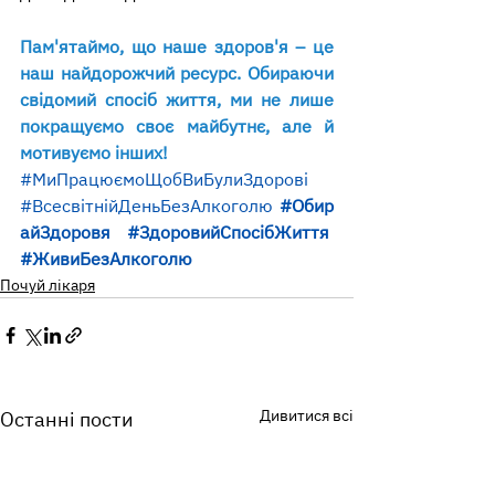
Пам'ятаймо, що наше здоров'я – це 
наш найдорожчий ресурс. Обираючи 
свідомий спосіб життя, ми не лише 
покращуємо своє майбутнє, але й 
мотивуємо інших!
#МиПрацюємоЩобВиБулиЗдорові
#ВсесвітнійДеньБезАлкоголю
#Обир
айЗдоровя
#ЗдоровийСпосібЖиття
#ЖивиБезАлкоголю
Почуй лікаря
Дивитися всі
Останні пости