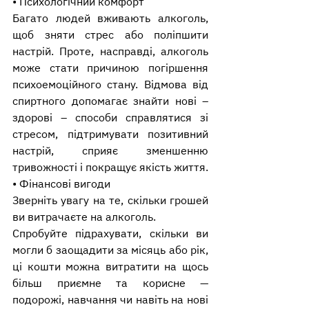
• Психологічний комфорт
Багато людей вживають алкоголь, 
щоб зняти стрес або поліпшити 
настрій. Проте, насправді, алкоголь 
може стати причиною погіршення 
психоемоційного стану. Відмова від 
спиртного допомагає знайти нові – 
здорові – способи справлятися зі 
стресом, підтримувати позитивний 
настрій, сприяє зменшенню 
тривожності і покращує якість життя.
• Фінансові вигоди
Зверніть увагу на те, скільки грошей 
ви витрачаєте на алкоголь.
Спробуйте підрахувати, скільки ви 
могли б заощадити за місяць або рік, 
ці кошти можна витратити на щось 
більш приємне та корисне — 
подорожі, навчання чи навіть на нові 