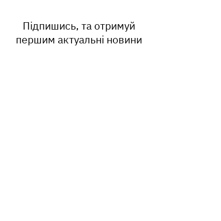
працює
Підпишись, та отримуй
першим актуальні новини
Ваш E-mail
ПІДПИСАТИСЬ
Центральний офіс
вул. Круп'ярська, 27
м. Львів, 79014
Львівська область, Україна
Графік роботи