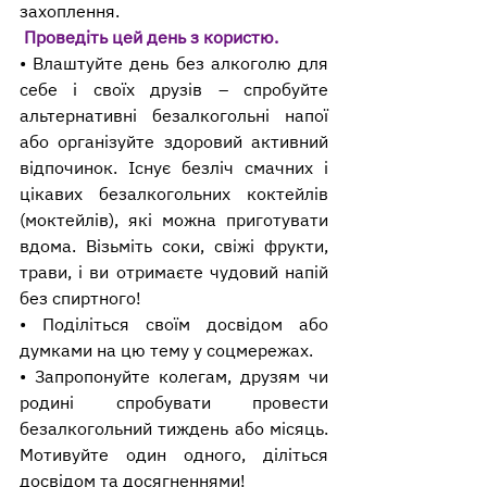
захоплення.
Проведіть цей день з користю.
• Влаштуйте день без алкоголю для 
себе і своїх друзів – спробуйте 
альтернативні безалкогольні напої 
або організуйте здоровий активний 
відпочинок. Існує безліч смачних і 
цікавих безалкогольних коктейлів 
(моктейлів), які можна приготувати 
вдома. Візьміть соки, свіжі фрукти, 
трави, і ви отримаєте чудовий напій 
без спиртного!
• Поділіться своїм досвідом або 
думками на цю тему у соцмережах.
• Запропонуйте колегам, друзям чи 
родині спробувати провести 
безалкогольний тиждень або місяць. 
Мотивуйте один одного, діліться 
досвідом та досягненнями!