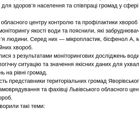
в для здоров’я населення та співпраці громад у сфері
о обласного центру контролю та профілактики хвороб
моніторингу якості води та пояснили, які забруднювач
’я людини. Серед них — мікропластик, бісфенол А, м
ійних хвороб.
ися з результатами моніторингових досліджень води
логічну ситуацію та значення якісних даних для ухва
ь на рівні громад.
асть представники територіальних громад Яворівськог
самоврядування та фахівці Львівського обласного це
ороб.
ворили такі теми: