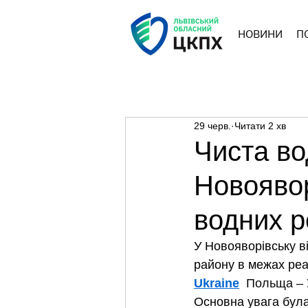
НОВИНИ
П
29 черв.
Читати 2 хв
Чиста во
Новоявор
водних р
У Новояворівську в
району в межах реа
Ukraine
  Польща – 
Основна увага була