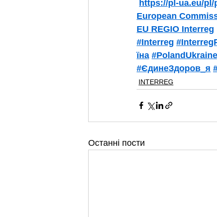
https://pl-ua.eu/pl
European Commiss
EU REGIO Interreg
#Interreg
#Interre
їна
#PolandUkrain
#ЄдинеЗдоров_я
INTERREG
Останні пости