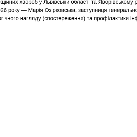
ійних хвороб у Львівській області та Яворівському р
2026 року — Марія Озірковська, заступниця генеральн
огічного нагляду (спостереження) та профілактики ін