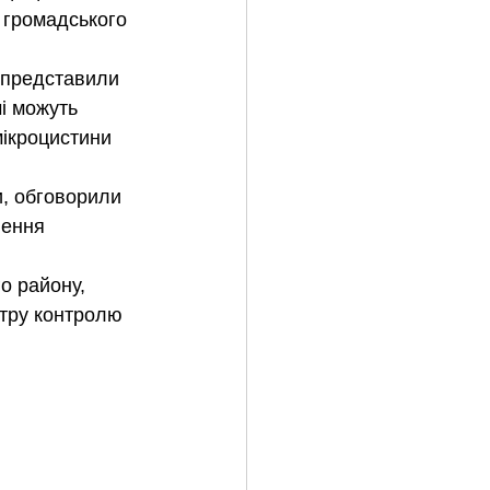
 громадського 
 представили 
і можуть 
ікроцистини 
, обговорили 
лення 
о району, 
нтру контролю 