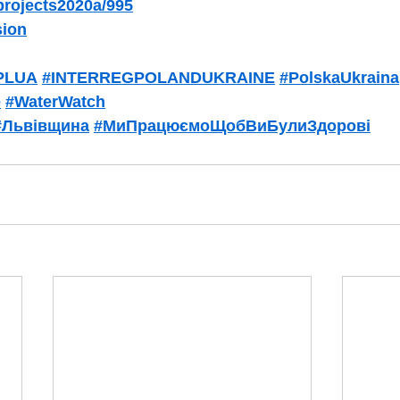
/projects2020a/995
ion
gPLUA
#INTERREGPOLANDUKRAINE
#PolskaUkraina
e
#WaterWatch
#Львівщина
#МиПрацюємоЩобВиБулиЗдорові