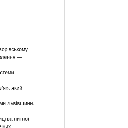
ворівському 
селення — 
истеми 
’я», який 
ами Львівщини.
ицтва питної 
ічних 