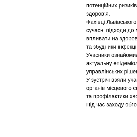
потенційних ризикі
здоров’я.
Фахівці Львівськог
сучасні підходи до 
впливати на здоров
та збудники інфекц
Учасники ознайомил
актуальну епідеміо
управлінських рішен
У зустрічі взяли уч
органів місцевого 
та профілактики хв
Під час заходу обго