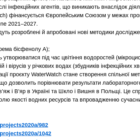
слі інфекційних агентів, що виникають внаслідок діял
h) фінансується Європейським Союзом у межах прогр
ine 2021–2027. 
дуть розроблені й апробовані нові методики дослідже
крема бісфенолу А);
уть утворюватися під час цвітіння водоростей (мікроцис
ій і вірусів у річкових водах (збудників інфекційних хв
ції проєкту WaterWatch стане створення спільної мет
що дозволить порівнювати результати лабораторного
в’яж і В’яр в Україні та Шкло і Вишня в Польщі. Це с
лю якості водних ресурсів та впровадженню сучасни
n/projects2020a/982
a/projects2020a/1042