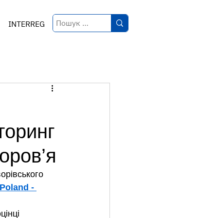
INTERREG
торинг
доров’я
орівського 
Poland - 
цінці 