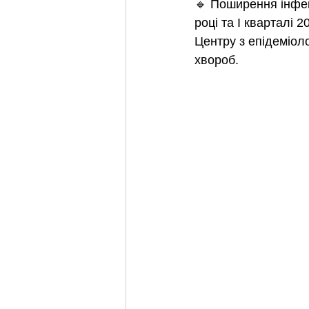
🔹 Поширення інфекц
році та I кварталі 
Центру з епідеміол
хвороб.