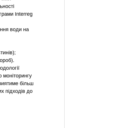
ьності 
ами Interreg 
ння води на 
тинів);
ороб). 
одології 
 моніторингу 
приятиме більш 
х підходів до 