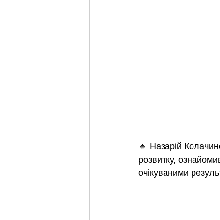
🔹 Назарій Колачинс
розвитку, ознайоми
очікуваними резуль