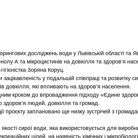
орингових досліджень води у Львівській області та Я
енолу А та мікроцистинів на довкілля та здоров’я на
гігієністка Зоряна Коруц.
 зацікавленість у подальшій співпраці та розвитку с
ів довкілля, які впливають на здоров’я населення.
дним кроком до впровадження підходу «Єдине здоров
о здоров’я людей, довкілля та громад.
ції проєкту заплановано ще низку зустрічей з громад
 якості сирої води, яка використовується для виробн
креаційних цілей, на наявність хімічних і мікробіолог