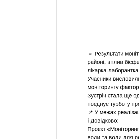
🔹 Результати моніт
районі, вплив бісф
лікарка-лаборантка-
Учасники висловили
моніторингу фактор
Зустріч стала ще о
поєднує турботу пр
📌 У межах реаліза
ℹ️ Довідково:
Проєкт «Моніторинг
води та води для ре