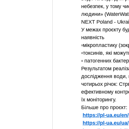
небезпек, у тому чи
людини» (WaterWatc
NEXT Poland - Ukra
У межах проєкту бу
наявність
▫️мікропластику (зо
▫️токсинів, які мож
▫️ патогенних бактер
Результатом реаліза
дослідження води, 
чотирьох річок: Стр
ефективному контро
їх моніторингу.
Більше про проєкт:
https://pl-ua.eu/e
https://pl-ua.eu/u