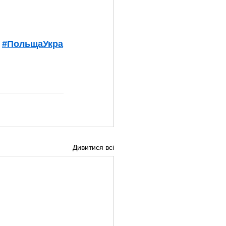
#ПольщаУкра
Дивитися всі