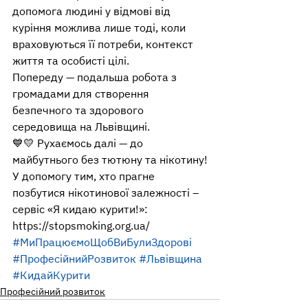
допомога людині у відмові від 
куріння можлива лише тоді, коли 
враховуються її потреби, контекст 
життя та особисті цілі.
Попереду — подальша робота з 
громадами для створення 
безпечного та здорового 
середовища на Львівщині.
💙💛 Рухаємось далі — до 
майбутнього без тютюну та нікотину!
У допомогу тим, хто прагне 
позбутися нікотинової залежності – 
сервіс «Я кидаю курити!»: 
https://stopsmoking.org.ua/  
#МиПрацюємоЩобВиБулиЗдорові
#ПрофесійнийРозвиток
#Львівщина
#КидайКурити
Професійний розвиток