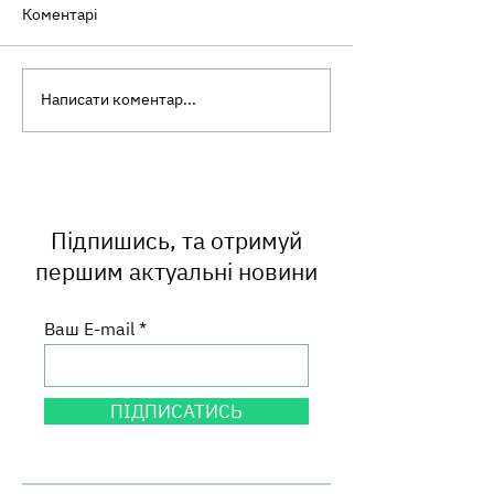
Коментарі
Написати коментар...
Готовність до
Нові ідеї, нові
біологічних загроз — це
партнерства, н
насамперед ефективна
горизонти: ко
взаємодія всіх служб!
Львівського О
літній школі 2
Підпишись, та отримуй
першим актуальні новини
Ваш E-mail
ПІДПИСАТИСЬ