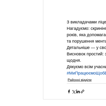
З викладачами ліце
Нагадуємо: скринін
років, яка допомаг
та порушення мента
Детальніше — у свог
Висновок простий: 
щодня.
Дякуємо всім учасни
#МиПрацюємоЩобВ
Районні відділи