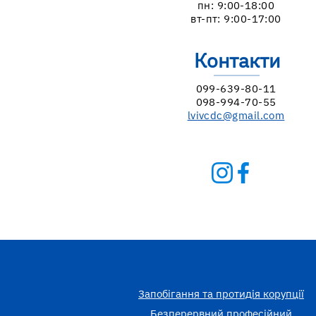
пн: 9:00-18:00
вт-пт: 9:00-17:00
Контакти
099-639-80-11
098-994-70-55
lvivcdc@gmail.com
Запобігання та протидія корупції
Безперервний професійний