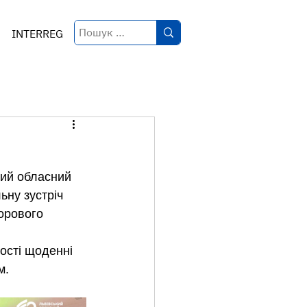
INTERREG
кий обласний 
ну зустріч 
орового 
ості щоденні 
м.