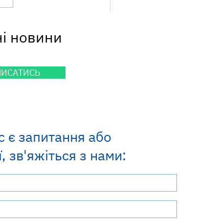
ілактика поруч: у
ні новини
иськах говорили про
сні гепатити на робочих
ях та у сфері краси
ПИСАТИСЬ
с є запитання або
, зв'яжіться з нами: