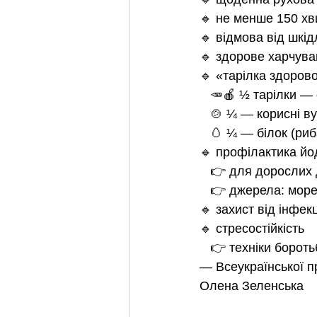
🔹 не менше 150 хв
🔹 відмова від шкі
🔹 здорове харчув
🔹 «тарілка здоров
   🥕🍎 ½ тарілки 
   🍲 ¼ — корисні 
   🥚 ¼ — білок (ри
🔹 профілактика й
   👉 для доросли
   👉 джерела: мо
🔹 захист від інфек
🔹 стресостійкість
   👉 техніки боро
— Всеукраїнської п
Олена Зеленська