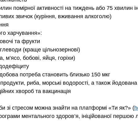
илин помірної активності на тиждень або 75 хвилин і
дливих звичок (куріння, вживання алкоголю)
ання
ого харчування»:
— овочі та фрукти
вуглеводи (краще цільнозернові)
ба, м’ясо, бобові, яйця, горіхи)
ододефіциту
х добова потреба становить близько 150 мкг
репродукти, риба, морські водорості, а також йодована
ційних хвороб та вакцинація
тьби зі стресом можна знайти на платформі «Ти як?» (
h
рограми ментального здоров’я, ініційованої першою л