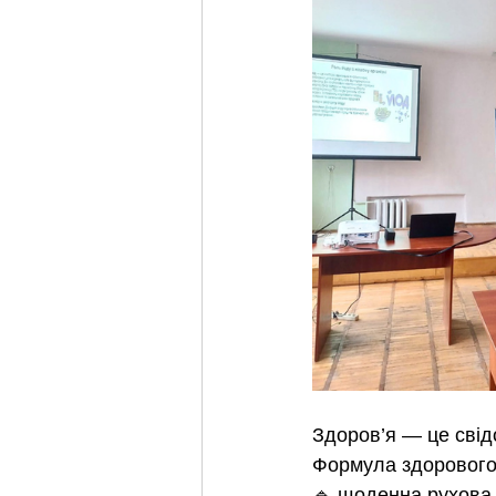
Здоров’я — це свід
Формула здорового
🔹 щоденна рухова 