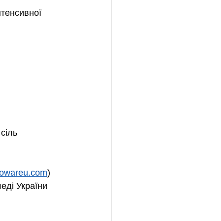
нтенсивної
 сіль
owareu.com
) 
еді України 