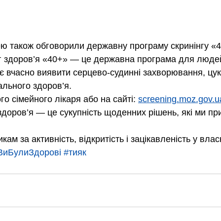
ю також обговорили державну програму скринінгу «4
г здоров’я «40+» — це державна програма для людей 
ає вчасно виявити серцево-судинні захворювання, цук
льного здоров’я.
о сімейного лікаря або на сайті: 
screening.moz.gov.u
здоров’я — це сукупність щоденних рішень, які ми п
кам за активність, відкритість і зацікавленість у влас
иБулиЗдорові
#тияк