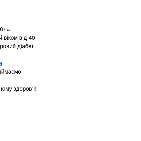
0+».
віком від 40 
ровий діабет 
a
риймаємо 
ному здоров’ї!