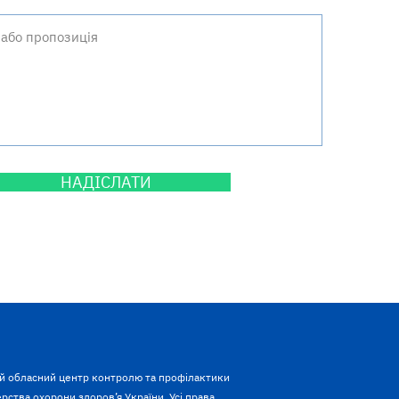
НАДІСЛАТИ
й обласний центр контролю та профілактики
рства охорони здоров’я України. Усі права