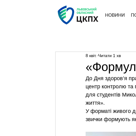
НОВИНИ
П
8 квіт.
Читати 1 хв
«Формул
До Дня здоров’я пр
центр контролю та 
для студентів Мико
життя».
У форматі живого ді
звички формують як