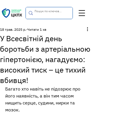
18 трав. 2025 р.
Читати 1 хв
У Всесвітній день
боротьби з артеріальною
гіпертонією, нагадуємо:
високий тиск – це тихий
вбивця!
Багато хто навіть не підозрює про 
його наявність, а він тим часом 
нищить серце, судини, нирки та 
мозок.