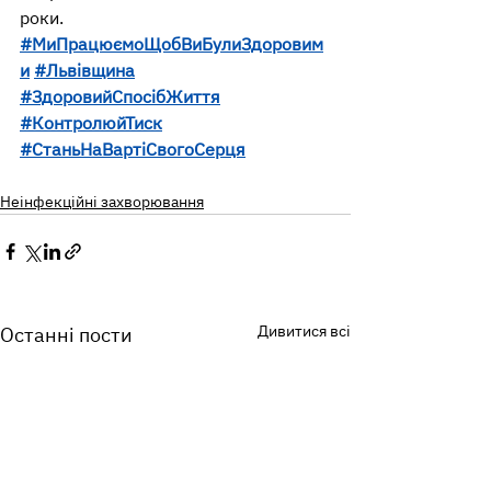
роки.
#МиПрацюємоЩобВиБулиЗдоровим
и
#Львівщина
#ЗдоровийСпосібЖиття
#КонтролюйТиск
#СтаньНаВартіСвогоСерця
Неінфекційні захворювання
Дивитися всі
Останні пости