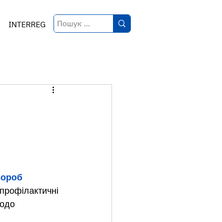
INTERREG
вороб
профілактичні 
одо 