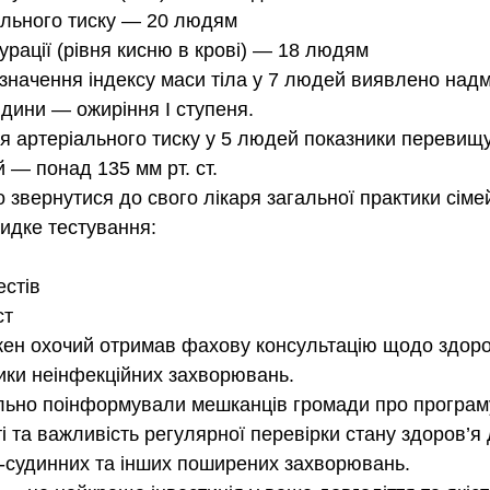
ального тиску — 20 людям
урації (рівня кисню в крові) — 18 людям
значення індексу маси тіла у 7 людей виявлено надм
юдини — ожиріння І ступеня.
я артеріального тиску у 5 людей показники перевищ
й — понад 135 мм рт. ст.
 звернутися до свого лікаря загальної практики сіме
идке тестування:
естів
ст
жен охочий отримав фахову консультацію щодо здоро
ики неінфекційних захворювань.
льно поінформували мешканців громади про програму
і та важливість регулярної перевірки стану здоров’я
-судинних та інших поширених захворювань.