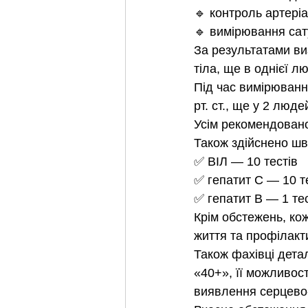
🔹 контроль артері
🔹 вимірювання сат
За результатами ви
тіла, ще в однієї л
Під час вимірюванн
рт. ст., ще у 2 люде
Усім рекомендовано
Також здійснено шв
✅ ВІЛ — 10 тестів
✅ гепатит С — 10 т
✅ гепатит В — 1 те
Крім обстежень, ко
життя та профілакт
Також фахівці дета
«40+», її можливост
виявлення серцево