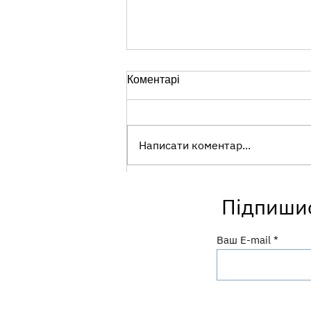
Коментарі
Написати коментар...
Перші години життя:
Підпишис
важливий початок грудного
вигодовування
Ваш E-mail