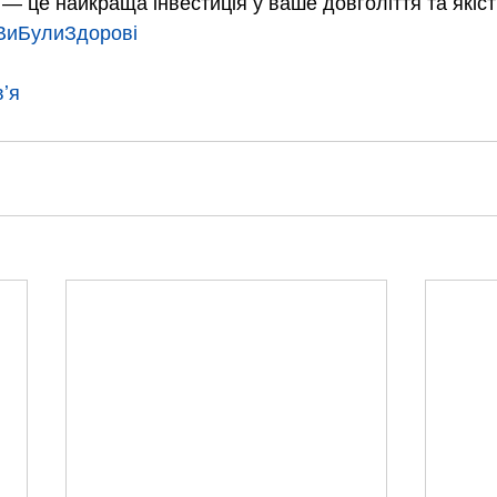
— це найкраща інвестиція у ваше довголіття та якіст
иБулиЗдорові
ʼя