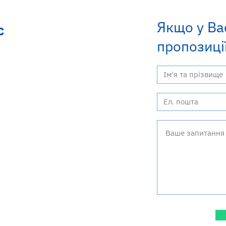
Якщо у Ва
с
пропозиції