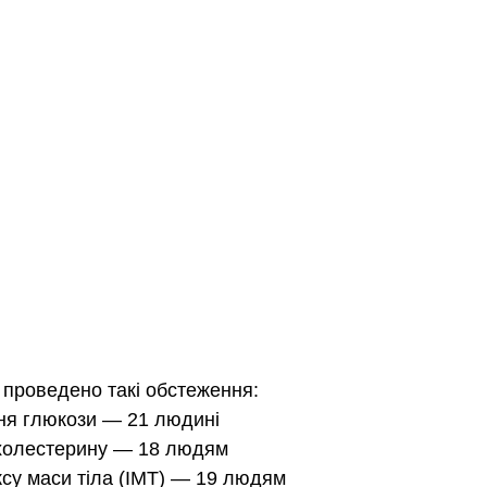
о проведено такі обстеження:
ня глюкози — 21 людині
 холестерину — 18 людям
ксу маси тіла (ІМТ) — 19 людям