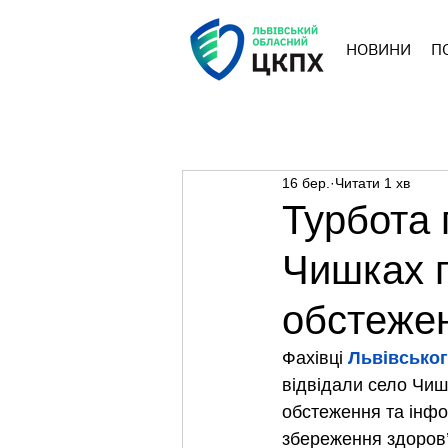
НОВИНИ
П
16 бер.
Читати 1 хв
Турбота 
Чишках п
обстеже
Фахівці 
Львівськог
відвідали село Чиш
обстеження та інф
збереження здоров’