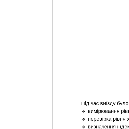
Під час виїзду бул
🔹 вимірювання рів
🔹 перевірка рівня
🔹 визначення інде