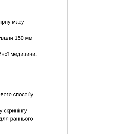
ірну масу 
ували 150 мм 
йної медицини.
вого способу 
 скринінгу 
 для раннього 