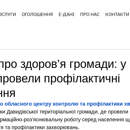
ОСЛУГИ
ОГОЛОШЕННЯ
E-ДАНІ
ПРО НАС
КОНТАКТИ
про здоров’я громади: у
ровели профілактичні
ння
о обласного центру контролю та профілактики х
ки Давидівської територіальної громади, де провели 
ормаційно-роз’яснювальну роботу серед населення щ
я та профілактики захворювань.