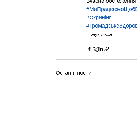
Вчасне обстеження 
#МиПрацюємоЩобВ
#Скринінг
#ГромадськеЗдоров
Почуй лікаря
Останні пости