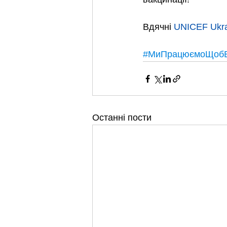
Вдячні 
UNICEF Ukr
#МиПрацюємоЩобВ
Останні пости