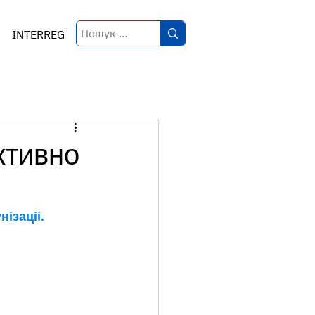
INTERREG
ктивно
нізаціі.