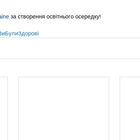
aine
 за створення освітнього осередку!
иБулиЗдорові