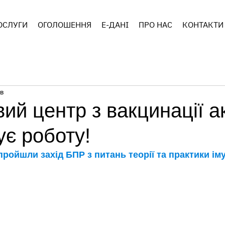
ОСЛУГИ
ОГОЛОШЕННЯ
E-ДАНІ
ПРО НАС
КОНТАКТИ
хв
вий центр з вакцинації а
є роботу!
 пройшли захід БПР з питань теорії та практики іму