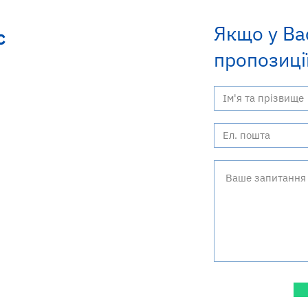
Якщо у Ва
с
пропозиції