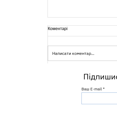
Коментарі
Написати коментар...
Перші години життя:
Підпишис
важливий початок грудного
вигодовування
Ваш E-mail