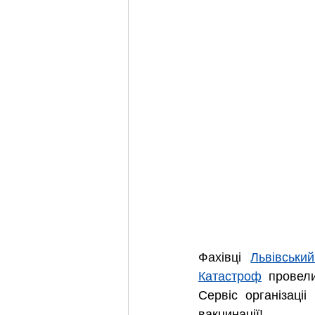
Фахівці 
Львівськи
Катастроф
  провел
Сервіс організаці
вакцинації!