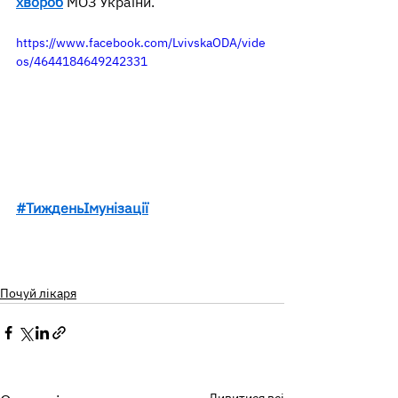
хвороб
 МОЗ України.
https://www.facebook.com/LvivskaODA/vide
os/4644184649242331
#ТижденьІмунізації
Почуй лікаря
Дивитися всі