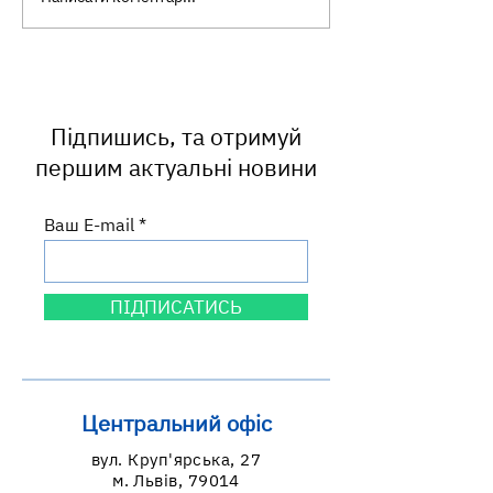
важливий початок
підтримки груд
грудного вигодовування
вигодовування
посилюємо те, 
працює
Підпишись, та отримуй
першим актуальні новини
Ваш E-mail
ПІДПИСАТИСЬ
Центральний офіс
вул. Круп'ярська, 27
м. Львів, 79014