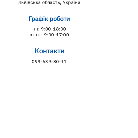
Львівська область, Україна
Графік роботи
пн: 9:00-18:00
вт-пт: 9:00-17:00
Контакти
099-639-80-11
098-994-70-55
lvivcdc@gmail.com
Якщо у Вас є запитання або
пропозиції, зв'яжіться з нами: