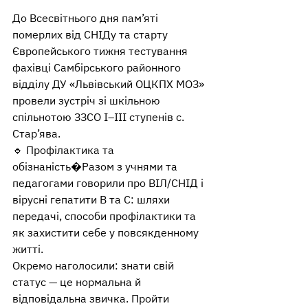
До Всесвітнього дня пам’яті 
померлих від СНІДу та старту 
Європейського тижня тестування 
фахівці Самбірського районного 
відділу ДУ «Львівський ОЦКПХ МОЗ» 
провели зустріч зі шкільною 
спільнотою ЗЗСО І–ІІІ ступенів с. 
Стар’ява.
🔹 Профілактика та 
обізнаність�Разом з учнями та 
педагогами говорили про ВІЛ/СНІД і 
вірусні гепатити B та C: шляхи 
передачі, способи профілактики та 
як захистити себе у повсякденному 
житті.
Окремо наголосили: знати свій 
статус — це нормальна й 
відповідальна звичка. Пройти 