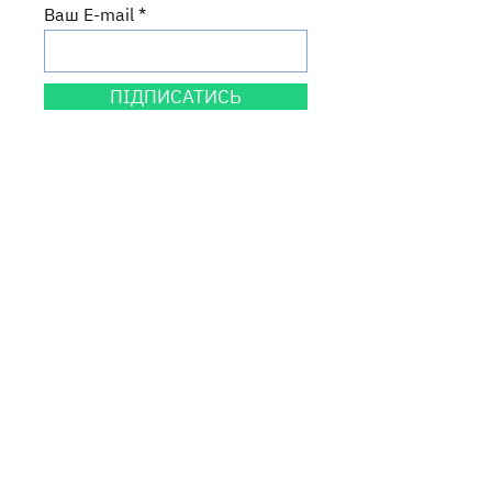
Ваш E-mail
ПІДПИСАТИСЬ
Центральний офіс
вул. Круп'ярська, 27
м. Львів, 79014
Львівська область, Україна
Графік роботи
пн: 9:00-18:00
вт-пт: 9:00-17:00
Контакти