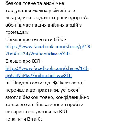
безкоштовне та анонімне 
тестування можна у сімейного 
лікаря, у закладах охорони здоров’я 
або під час наших виїзних акцій у 
громадах.
Більше про гепатити В і С - 
https://www.facebook.com/share/p/18
ZbqXuU24/?mibextid=wwXIfr
Більше про ВІЛ - 
https://www.facebook.com/share/14h
q6UbNcMw/?mibextid=wwXIfr
🔹 Швидкі тести в дії�Після лекції 
перейшли до практики: усі охочі 
змогли безкоштовно, конфіденційно 
та всього за кілька хвилин пройти 
експрес-тестування на ВІЛ і 
гепатити B та C.