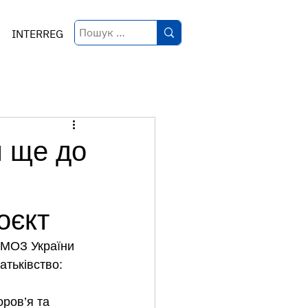
INTERREG
я ще до
оєкт
 МОЗ України 
тьківство: 
ров’я та 