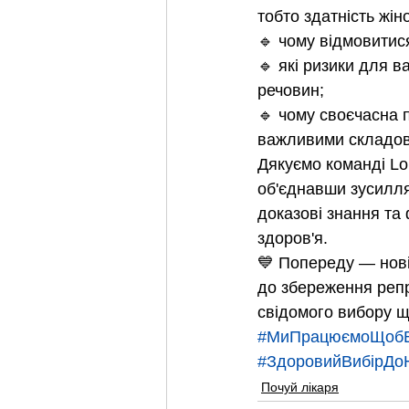
тобто здатність жіно
🔹 чому відмовитися
🔹 які ризики для в
речовин;
🔹 чому своєчасна 
важливими складови
Дякуємо команді Lon
об'єднавши зусилля
доказові знання та
здоров'я.
💙 Попереду — нові 
до збереження репр
свідомого вибору щ
#МиПрацюємоЩобВ
#ЗдоровийВибірДо
Почуй лікаря