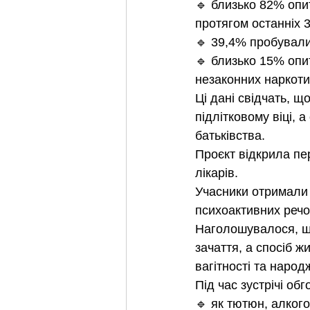
🔹 близько 82% опи
протягом останніх 3
🔹 39,4% пробували 
🔹 близько 15% опи
незаконних наркоти
Ці дані свідчать, 
підлітковому віці,
батьківства.
Проєкт відкрила пер
лікарів.
Учасники отримали 
психоактивних речо
Наголошувалося, щ
зачаття, а спосіб ж
вагітності та народ
Під час зустрічі об
🔹 як тютюн, алког