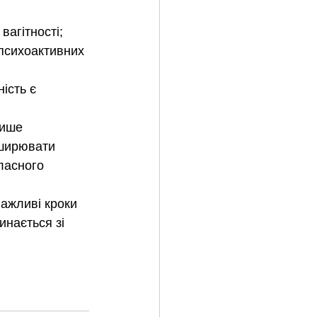
вагітності;
 психоактивних 
ість є 
Лише 
оширювати 
ласного 
важливі кроки 
нається зі 