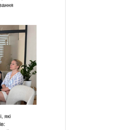
вання 
 які 
ів: