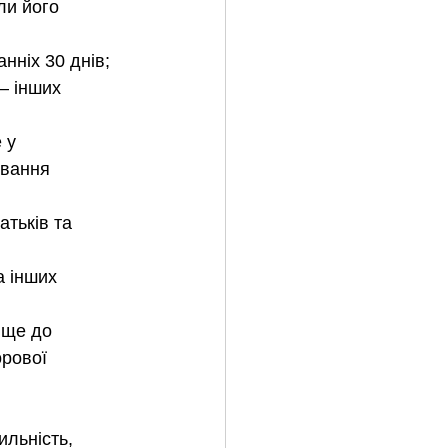
и його 
нніх 30 днів;
— інших 
 у 
ування 
атьків та 
 інших 
 ще до 
орової 
льність, 