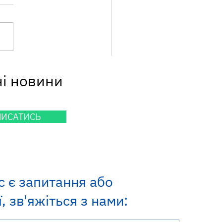
шка сонця не завжди
ні новини
є безпечною!
ПИСАТИСЬ
с є запитання або
, зв'яжіться з нами: