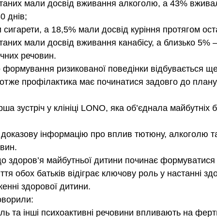
таних мали досвід вживання алкоголю, а 43% вживал
0 днів;
сигарети, а 18,5% мали досвід куріння протягом оста
таних мали досвід вживання канабісу, а близько 5% 
чних речовин.
що формування ризикованої поведінки відбувається ще
 а отже профілактика має починатися задовго до план
ша зустріч у клініці LONO, яка об’єднала майбутніх б
доказову інформацію про вплив тютюну, алкоголю та
вин.
о здоров’я майбутньої дитини починає формуватися
иття обох батьків відіграє ключову роль у настанні зд
женні здорової дитини.
говорили:
оль та інші психоактивні речовини впливають на ферти