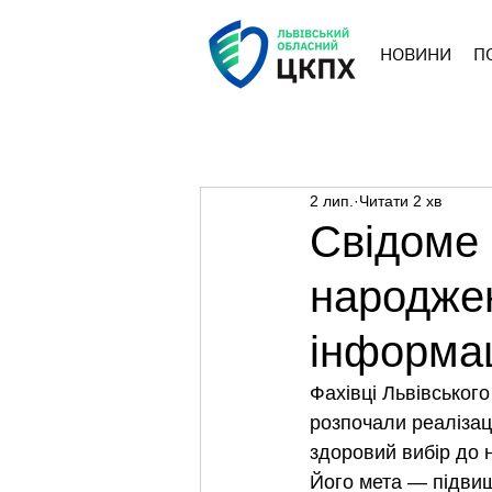
НОВИНИ
П
2 лип.
Читати 2 хв
Свідоме 
народжен
інформац
Фахівці Львівськог
розпочали реалізац
здоровий вибір до
Його мета — підвищ