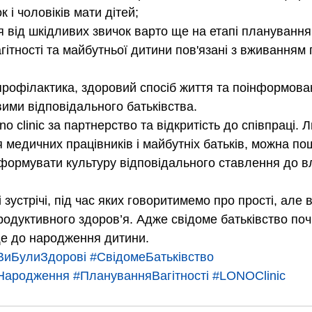
к і чоловіків мати дітей;
 від шкідливих звичок варто ще на етапі планування 
агітності та майбутньої дитини пов'язані з вживанням
профілактика, здоровий спосіб життя та поінформован
ми відповідального батьківства.
o clinic за партнерство та відкритість до співпраці. 
 медичних працівників і майбутніх батьків, можна п
 формувати культуру відповідального ставлення до в
зустрічі, під час яких говоритимемо про прості, але 
одуктивного здоров’я. Адже свідоме батьківство почи
е до народження дитини. 
иБулиЗдорові
#СвідомеБатьківство
Народження
#ПлануванняВагітності
#LONOClinic