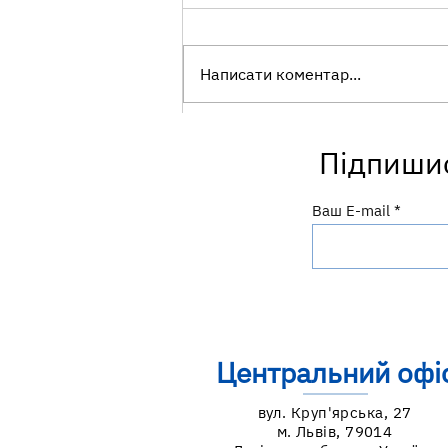
Написати коментар...
Всесвітній тиждень
Підпишис
підтримки грудного
вигодовування: посилюємо
те, що працює
Ваш E-mail
Центральний офі
вул. Круп'ярська, 27
м. Львів, 79014