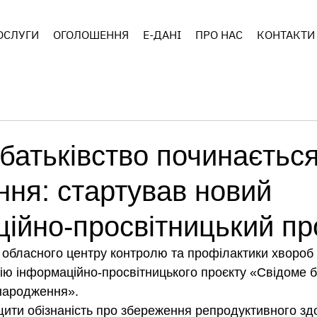
ОСЛУГИ
ОГОЛОШЕННЯ
E-ДАНІ
ПРО НАС
КОНТАКТИ
батьківство починаєтьс
ня: стартував новий
ійно-просвітницький пр
о обласного центру контролю та профілактики хвороб
ію інформаційно-просвітницького проєкту «Свідоме ба
 народження».
ити обізнаність про збереження репродуктивного здо