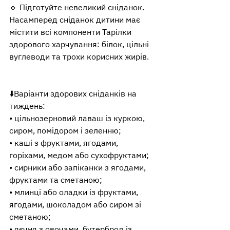
🔹 Підготуйте невеликий сніданок. 
Насамперед сніданок дитини має 
містити всі компоненти Тарілки 
здорового харчування: білок, цільні 
вуглеводи та трохи корисних жирів.
⬇️Варіанти здорових сніданків на 
тиждень:
• цільнозерновий лаваш із куркою, 
сиром, помідором і зеленню;
• каші з фруктами, ягодами, 
горіхами, медом або сухофруктами;
• сирники або запіканки з ягодами, 
фруктами та сметаною;
• млинці або оладки із фруктами, 
ягодами, шоколадом або сиром зі 
сметаною;
• яєчня з овочами, бутерброд із 