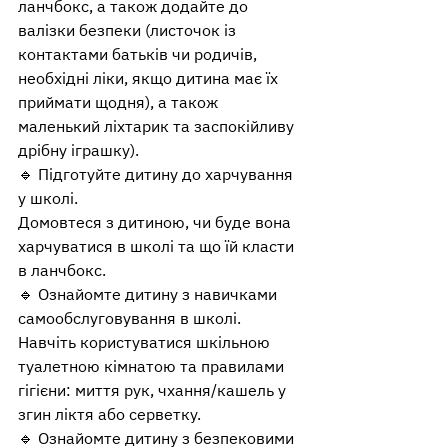
ланчбокс, а також додайте до 
валізки безпеки (листочок із 
контактами батьків чи родичів, 
необхідні ліки, якщо дитина має їх 
приймати щодня), а також 
маленький ліхтарик та заспокійливу 
дрібну іграшку).
🔹 Підготуйте дитину до харчування 
у школі. 
Домовтеся з дитиною, чи буде вона 
харчуватися в школі та що їй класти  
в ланчбокс.
🔹 Ознайомте дитину з навичками 
самообслуговування в школі. 
Навчіть користуватися шкільною 
туалетною кімнатою та правилами 
гігієни: миття рук, чхання/кашель у 
згин ліктя або серветку.
🔹 Ознайомте дитину з безпековими 