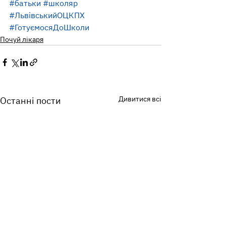
#батьки
#школяр
#ЛьвівськийОЦКПХ
#ГотуємосяДоШколи
Почуй лікаря
Дивитися всі
Останні пости