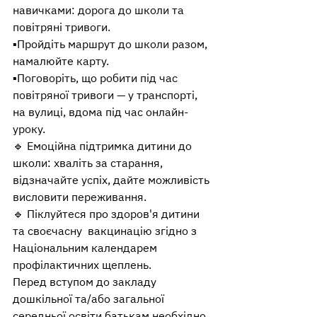
навичками: дорога до школи та 
повітряні тривоги. 
▪️Пройдіть маршрут до школи разом, 
намалюйте карту.
▪️Поговоріть, що робити під час 
повітряної тривоги — у транспорті, 
на вулиці, вдома під час онлайн-
уроку.
🔹 Емоційна підтримка дитини до 
школи: хваліть за старання, 
відзначайте успіх, дайте можливість 
висловити переживання. 
🔹 Піклуйтеся про здоров'я дитини 
та своєчасну  вакцинацію згідно з 
Національним календарем 
профілактичних щеплень.
Перед вступом до закладу 
дошкільної та/або загальної 
середньої освіти батькам необхідно 