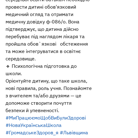
провести дитині обов'язковий 
медичний огляд та отримати 
медичну довідку ф-086/о. Вона 
підтверджує, що дитина дійсно 
перебуває під наглядом лікаря та 
пройшла обов`язкові   обстеження 
та може інтегруватися в освітнє 
середовище.
🔹 Психологічна підготовка до 
школи. 
Орієнтуйте дитину, що таке школа, 
нові правила, роль учня. Познайомте 
з вчителем та/або друзями — це 
допоможе створити почуття 
безпеки й упевненості.
#МиПрацюємоЩобВиБулиЗдорові
#НоваУкраїнськаШкола
#ГромадськеЗдоров_я
#Львівщина