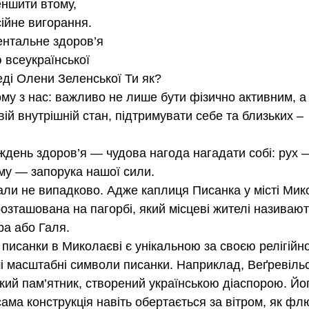
еншити втому, 
йне вигорання. 
ентальне здоров’я 
 всеукраїнської 
еді Олени Зеленської Ти як? 
му з нас: важливо не лише бути фізично активним, а 
вій внутрішній стан, підтримувати себе та близьких – 
 
день здоров’я — чудова нагода нагадати собі: рух —
уму — запорука нашої сили.
ли не випадково. Адже каплиця Писанка у місті Мик
розташована на пагорбі, який місцеві жителі називаю
ра або Галя.
 писанки в Миколаєві є унікальною за своєю релігійн
нші масштабні символи писанки. Наприклад, Веґревіль
ький пам’ятник, створений українською діаспорою. Йо
сама конструкція навіть обертається за вітром, як фл