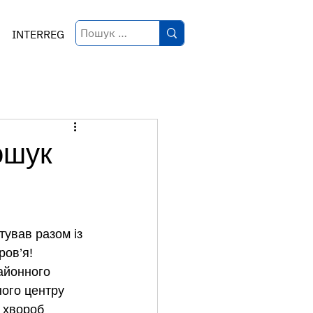
INTERREG
ошук
тував разом із 
ров’я!
айонного 
ного центру 
 хвороб 