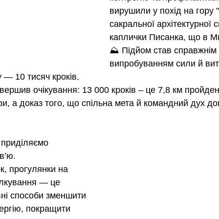
вирушили у похід на гору "
сакральної архітектурної 
каплички Писанка, що в М
⛰️ Підйом став справжнім 
випробуванням сили й вит
 — 10 тисяч кроків.
вершив очікування: 13 000 кроків – це 7,8 км пройде
и, а доказ того, що спільна мета й командний дух д
 приділяємо 
в’ю.
к, прогулянки на 
ілкування — це 
вні способи зменшити 
нергію, покращити 