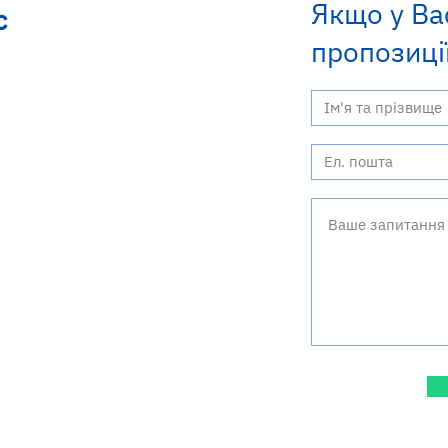
Якщо у Ва
с
пропозиції