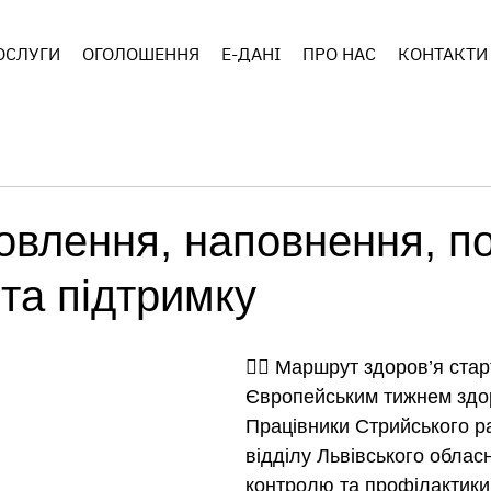
ОСЛУГИ
ОГОЛОШЕННЯ
E-ДАНІ
ПРО НАС
КОНТАКТИ
овлення, наповнення, п
 та підтримку
🚶‍♀️ Маршрут здоров’я стар
Європейським тижнем здо
Працівники Стрийського р
відділу Львівського облас
контролю та профілактики