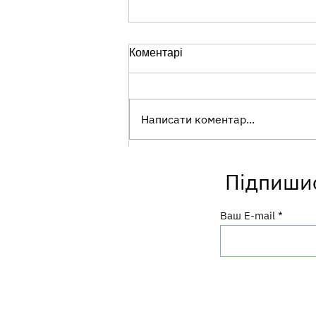
Коментарі
Написати коментар...
Чисті руки — надійний
Підпишис
захист від інфекцій!
Ваш E-mail