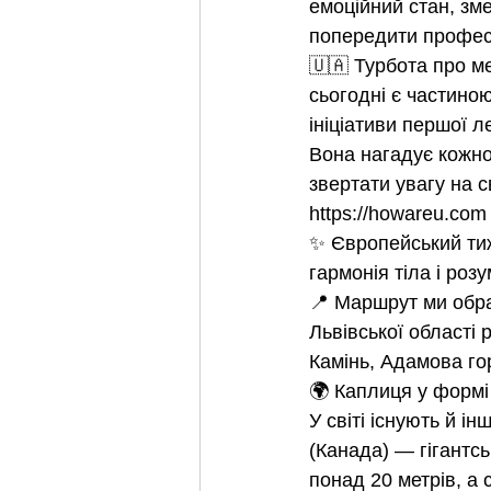
емоційний стан, зм
попередити професі
🇺🇦 Турбота про м
сьогодні є частиною
ініціативи першої л
Вона нагадує кожно
звертати увагу на с
https://howareu.com 
✨ Європейський тиж
гармонія тіла і роз
📍 Маршрут ми обра
Львівської області 
Камінь, Адамова го
🌍 Каплиця у формі
У світі існують й і
(Канада) — гігантс
понад 20 метрів, а 