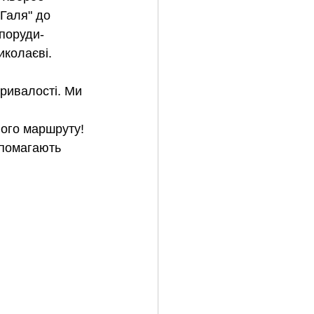
Галя" до 
споруди-
иколаєві.
ривалості. Ми 
ного маршруту!
опомагають 