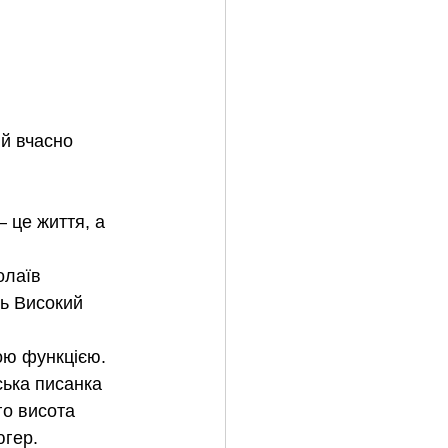
й вчасно 
 це життя, а 
олаїв 
ть Високий 
ою функцією.  
ська писанка 
го висота 
югер. 