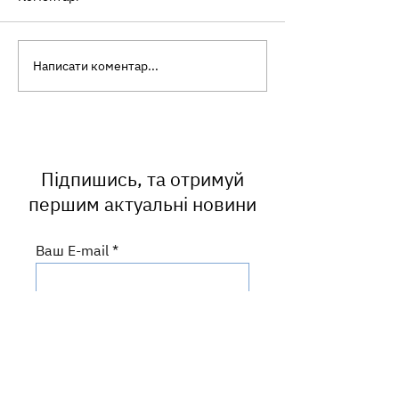
Написати коментар...
Посилюємо дозорний
УВАГА! МОЖЛ
епідеміологічний
РИЗИК ЗАРАЖ
нагляд за грипом та
СКАЗ
ГРВІ на Львівщині
Підпишись, та отримуй
першим актуальні новини
Ваш E-mail
ПІДПИСАТИСЬ