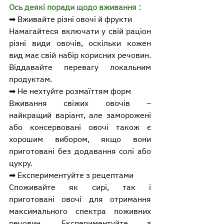
Ось деякі поради щодо вживання :
➡ Вживайте різні овочі й фрукти
Намагайтеся включати у свій раціон 
різні види овочів, оскільки кожен 
вид має свій набір корисних речовин. 
Віддавайте перевагу локальним 
продуктам.
➡ Не нехтуйте розмаїттям форм
Вживання свіжих овочів – 
найкращий варіант, але заморожені 
або консервовані овочі також є 
хорошим вибором, якщо вони 
приготовані без додавання солі або 
цукру.
➡ Експериментуйте з рецептами
Споживайте як сирі, так і 
приготовані овочі для отримання 
максимального спектра поживних 
речовин. Експериментуйте з 