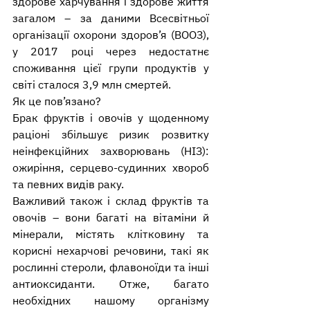
здорове харчування і здорове життя 
загалом – за даними Всесвітньої 
організації охорони здоров’я (ВООЗ), 
у 2017 році через недостатнє 
споживання цієї групи продуктів у 
світі сталося 3,9 млн смертей.
Як це пов’язано?
Брак фруктів і овочів у щоденному 
раціоні збільшує ризик розвитку 
неінфекційних захворювань (НІЗ): 
ожиріння, серцево-судинних хвороб 
та певних видів раку.
Важливий також і склад фруктів та 
овочів – вони багаті на вітаміни й 
мінерали, містять клітковину та 
корисні нехарчові речовини, такі як 
рослинні стероли, флавоноїди та інші 
антиоксиданти. Отже, багато 
необхідних нашому організму 