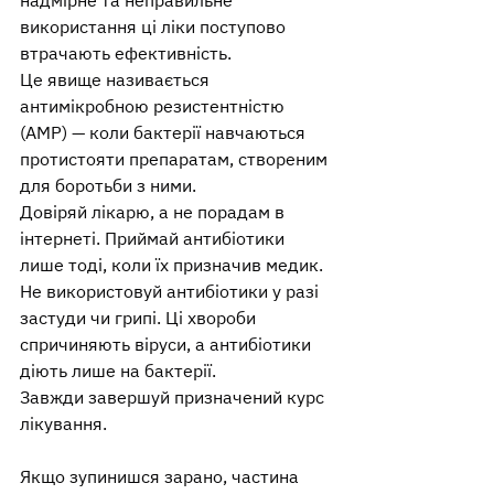
надмірне та неправильне 
використання ці ліки поступово 
втрачають ефективність.
Це явище називається 
антимікробною резистентністю 
(АМР) — коли бактерії навчаються 
протистояти препаратам, створеним 
для боротьби з ними.
Довіряй лікарю, а не порадам в 
інтернеті. Приймай антибіотики 
лише тоді, коли їх призначив медик.
Не використовуй антибіотики у разі 
застуди чи грипі. Ці хвороби 
спричиняють віруси, а антибіотики 
діють лише на бактерії.
Завжди завершуй призначений курс 
лікування. 
Якщо зупинишся зарано, частина 