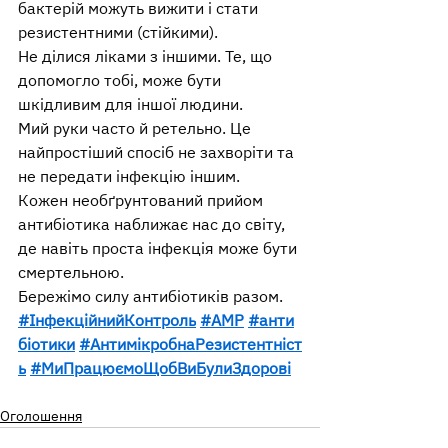
бактерій можуть вижити і стати 
резистентними (стійкими).
Не ділися ліками з іншими. Те, що 
допомогло тобі, може бути 
шкідливим для іншої людини.
Мий руки часто й ретельно. Це 
найпростіший спосіб не захворіти та 
не передати інфекцію іншим.
Кожен необґрунтований прийом 
антибіотика наближає нас до світу, 
де навіть проста інфекція може бути 
смертельною.
Бережімо силу антибіотиків разом.
#ІнфекційнийКонтроль
#АМР
#анти
біотики
#АнтимікробнаРезистентніст
ь
#МиПрацюємоЩобВиБулиЗдорові
Оголошення