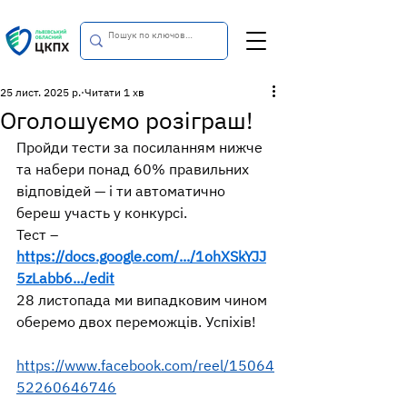
25 лист. 2025 р.
Читати 1 хв
Оголошуємо розіграш!
Пройди тести за посиланням нижче 
та набери понад 60% правильних 
відповідей — і ти автоматично 
береш участь у конкурсі.
Тест – 
https://docs.google.com/.../1ohXSkYJJ
5zLabb6.../edit
28 листопада ми випадковим чином 
оберемо двох переможців. Успіхів!
https://www.facebook.com/reel/15064
52260646746