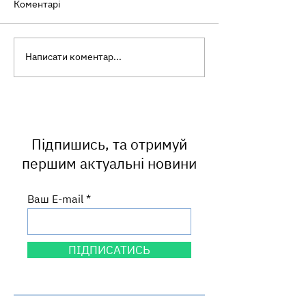
Коментарі
Написати коментар...
Запрошуємо взяти
Озеро Задорож
участь у літньому
ротавірус у вод
конкурсі листівок від
виявлено повт
Програми Interreg
Польща – Україна!
Підпишись, та отримуй
першим актуальні новини
Ваш E-mail
ПІДПИСАТИСЬ