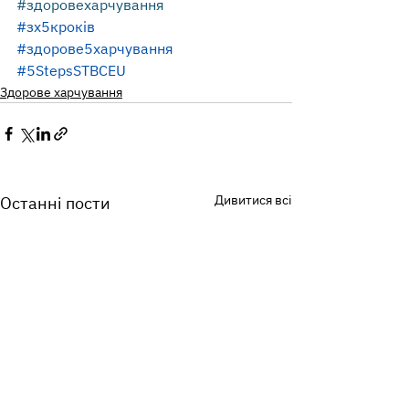
#здоровехарчування
#зх5кроків
#здорове5харчування
#5StepsSTBCEU
Здорове харчування
Дивитися всі
Останні пости