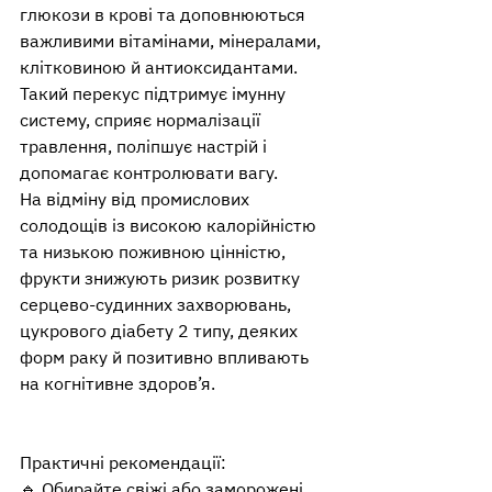
глюкози в крові та доповнюються 
важливими вітамінами, мінералами, 
клітковиною й антиоксидантами. 
Такий перекус підтримує імунну 
систему, сприяє нормалізації 
травлення, поліпшує настрій і 
допомагає контролювати вагу.
На відміну від промислових 
солодощів із високою калорійністю 
та низькою поживною цінністю, 
фрукти знижують ризик розвитку 
серцево-судинних захворювань, 
цукрового діабету 2 типу, деяких 
форм раку й позитивно впливають 
на когнітивне здоров’я.
Практичні рекомендації:
🔹 Обирайте свіжі або заморожені 