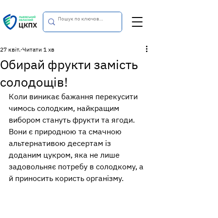
27 квіт.
Читати 1 хв
Обирай фрукти замість
солодощів!
Коли виникає бажання перекусити 
чимось солодким, найкращим 
вибором стануть фрукти та ягоди. 
Вони є природною та смачною 
альтернативою десертам із 
доданим цукром, яка не лише 
задовольняє потребу в солодкому, а 
й приносить користь організму.