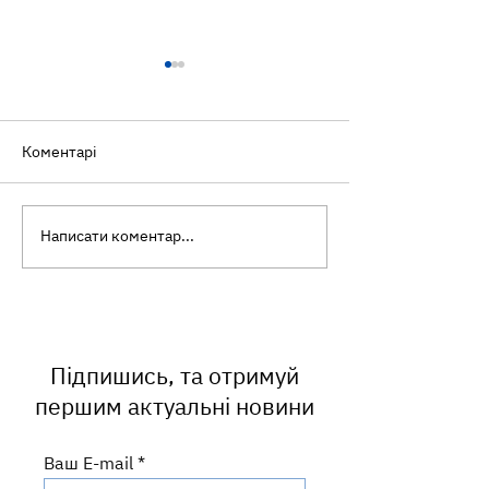
Коментарі
Написати коментар...
Ультраоброблені
Всесвітній ден
продукти: що це таке та
харчових проду
чому варто їх
обмежувати?
Підпишись, та отримуй
першим актуальні новини
Ваш E-mail