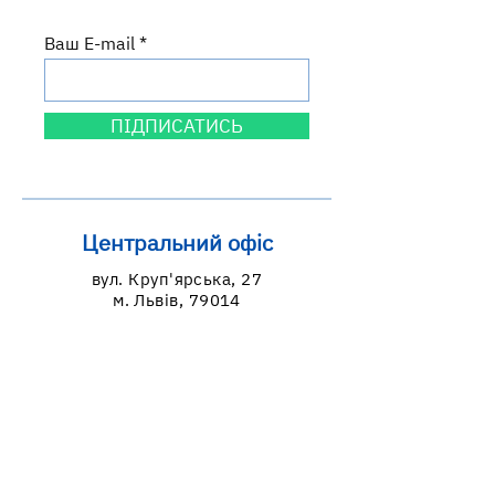
Ваш E-mail
ПІДПИСАТИСЬ
Центральний офіс
вул. Круп'ярська, 27
м. Львів, 79014
Львівська область, Україна
Графік роботи
пн: 9:00-18:00
вт-пт: 9:00-17:00
Контакти