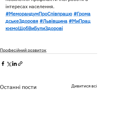
інтересах населення.
#МеморандумПроСпівпрацю
#Грома
дськеЗдоровя
#Львівщина
#МиПрац
юємоЩобВиБулиЗдорові
Професійний розвиток
Дивитися всі
Останні пости