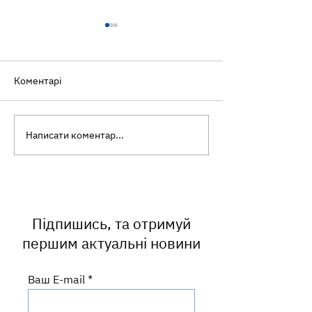
Коментарі
Написати коментар...
Самотність і здоров'я:
Всеукраїнська 
про що варто знати
ментального зд
кожному
Ти як?
Підпишись, та отримуй
першим актуальні новини
Ваш E-mail