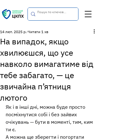
14 лют. 2025 р.
Читати 1 хв
На випадок, якщо
хвилюєшся, що усе
навколо вимагатиме від
тебе забагато, — це
звичайна п’ятниця
лютого
Як і в інші дні, можна буде просто 
посміхнутися собі і без зайвих 
очікувань — бути в моменті, тим, ким 
ти є.
А можна ще зберегти і погортати 