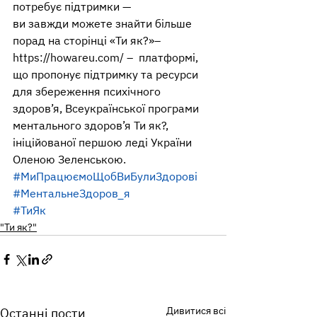
потребує підтримки —
ви завжди можете знайти більше 
порад на сторінці «Ти як?»–
https://howareu.com/ –  платформі, 
що пропонує підтримку та ресурси 
для збереження психічного 
здоров’я, Всеукраїнської програми 
ментального здоров’я Ти як?, 
ініційованої першою леді України 
Оленою Зеленською.
#МиПрацюємоЩобВиБулиЗдорові
#МентальнеЗдоров_я
#ТиЯк
"Ти як?"
Дивитися всі
Останні пости