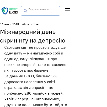
13 жовт. 2025 р.
Читати 1 хв
Міжнародний день
скринінгу на депресію
Сьогодні світ не просто згадує ще 
одну дату — ми нагадуємо собі й 
один одному: піклування про 
психічне здоров’я таке ж важливе, 
як і турбота про фізичне.
За даними ВООЗ, близько 5% 
дорослого населення у світі 
страждає від депресії — це 
приблизно 280 мільйонів людей. 
Уявіть: серед наших знайомих, 
друзів чи колег може бути той, хто 