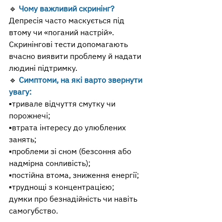
🔹 
Чому важливий скринінг?
Депресія часто маскується під 
втому чи «поганий настрій». 
Скринінгові тести допомагають 
вчасно виявити проблему й надати 
людині підтримку.
🔹 
Симптоми, на які варто звернути 
увагу:
▪️тривале відчуття смутку чи 
порожнечі;
▪️втрата інтересу до улюблених 
занять;
▪️проблеми зі сном (безсоння або 
надмірна сонливість);
▪️постійна втома, зниження енергії;
▪️труднощі з концентрацією;
думки про безнадійність чи навіть 
самогубство.