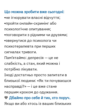
Що можна зробити вже сьогодні:
▪️не ігнорувати власні відчуття;
▪️пройти онлайн-скринінг або 
психологічне опитування;
▪️поговорити з рідними чи друзями;
▪️звернутися до психолога чи 
психотерапевта при перших 
сигналах тривоги.
Пам’ятаймо: депресія — це не 
слабкість, а стан, який можна і 
потрібно лікувати.
Іноді достатньо просто запитати в 
близької людини: «Як ти почуваєшся 
насправді?» — і це вже стане 
першим кроком до одужання.
💙 
Дбаймо про себе й тих, хто поруч.
Якщо ви або хтось із ваших близьких 