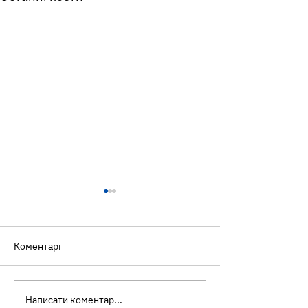
Коментарі
Написати коментар...
Самотність і здоров'я:
Всеукраїнська 