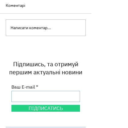
Коментарі
Написати коментар...
Де на Львівщині вода у
Моніторинг дов
водоймах відповідає
важлива склад
нормам якості:
громадського з
результати моніторингу
Підпишись, та отримуй
першим актуальні новини
Ваш E-mail
ПІДПИСАТИСЬ