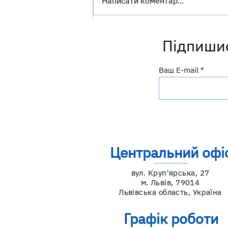
Написати коментар...
Чисті руки — надійний
Підпишис
захист від інфекцій!
Ваш E-mail
Центральний офі
вул. Круп'ярська, 27
м. Львів, 79014
Львівська область, Україна
Графік роботи