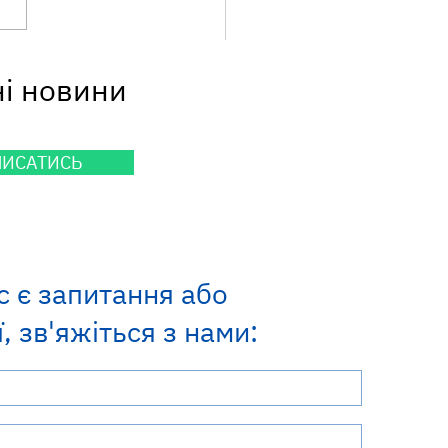
ілактика поруч: у
ні новини
иськах говорили про
сні гепатити на робочих
ях та у сфері краси
ПИСАТИСЬ
с є запитання або
, зв'яжіться з нами: