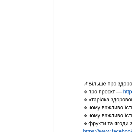
📌Більше про здоро
🔹про проєкт — 
htt
🔹«тарілка здорово
🔹чому важливо їст
🔹чому важливо їст
🔹фрукти та ягоди 
https://www.faceb