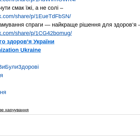
ти смак їжі, а не солі – 
ok.com/share/p/1EueTdFbSN/
амування спраги — найкраще рішення для здоров’я –
ok.com/share/p/1CG42bomug/
о здоров’я України
ization Ukraine
иБулиЗдорові
ня
ння
ве харчування