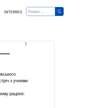
INTERREG
в —
івського 
тріч з учнями 
ому раціоні: 