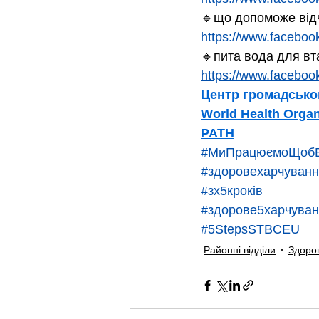
🔹що допоможе відчу
https://www.facebo
🔹пита вода для вт
https://www.facebo
Центр громадськог
World Health Organ
PATH
#МиПрацюємоЩобВ
#здоровехарчуван
#зх5кроків
#здорове5харчува
#5StepsSTBCEU
Районні відділи
Здоро