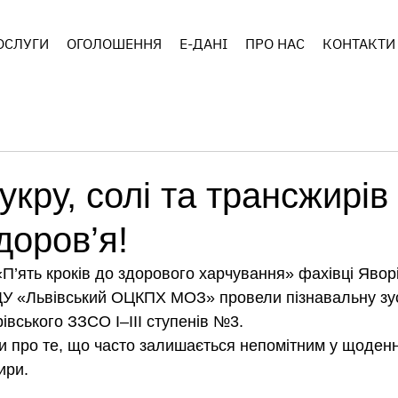
ОСЛУГИ
ОГОЛОШЕННЯ
E-ДАНІ
ПРО НАС
КОНТАКТИ
кру, солі та трансжирі
доров’я!
«П’ять кроків до здорового харчування» фахівці Явор
ДУ «Львівський ОЦКПХ МОЗ» провели пізнавальну зус
івського ЗЗСО І–ІІІ ступенів №3.
и про те, що часто залишається непомітним у щоденн
ири.