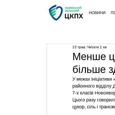
НОВИНИ
П
13 трав.
Читати 1 хв
Менше цу
більше з
У межах ініціативи 
районного відділу 
7-х класів Новоявор
Цього разу говорил
цукор, сіль і трансж