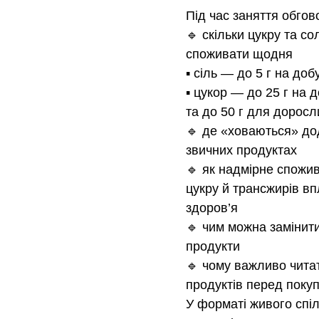
Під час заняття обгов
🔹 скільки цукру та со
споживати щодня
▪️ сіль — до 5 г на доб
▪️ цукор — до 25 г на 
та до 50 г для доросл
🔹 де «ховаються» дод
звичних продуктах
🔹 як надмірне спожив
цукру й трансжирів вп
здоров’я
🔹 чим можна замінит
продукти
🔹 чому важливо чита
продуктів перед поку
У форматі живого спі