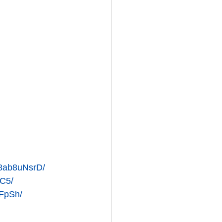
18ab8uNsrD/
PC5/
gFpSh/