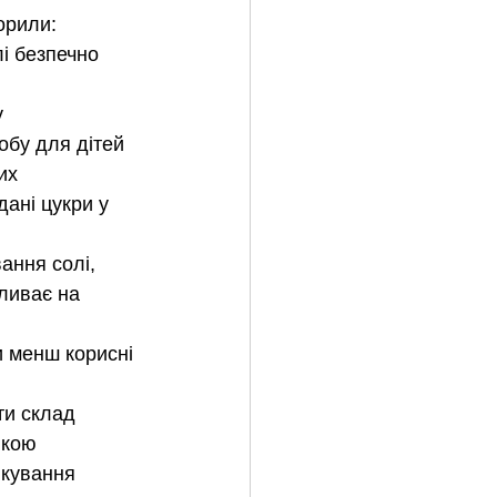
орили:
лі безпечно 
у
добу для дітей 
их
ані цукри у 
ання солі, 
ливає на 
и менш корисні 
ти склад 
пкою
лкування 