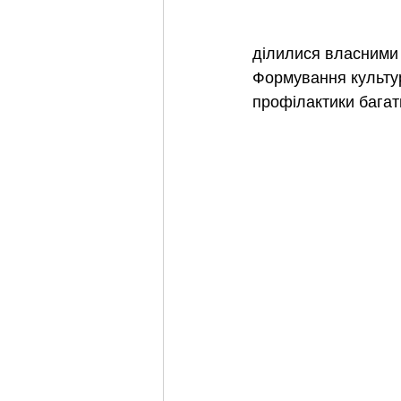
ділилися власними
Формування культур
профілактики багат