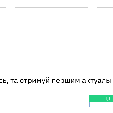
ь, та отримуй першим актуаль
ПІД