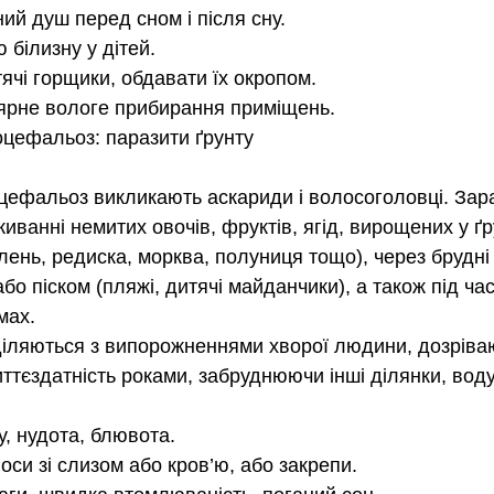
ний душ перед сном і після сну.
білизну у дітей. 
ячі горщики, обдавати їх окропом.
ярне вологе прибирання приміщень.
хоцефальоз: паразити ґрунту
цефальоз викликають аскариди і волосоголовці. Зар
иванні немитих овочів, фруктів, ягід, вирощених у ґр
ень, редиска, морква, полуниця тощо), через брудні 
або піском (пляжі, дитячі майданчики), а також під ча
мах.
діляються з випорожненнями хворої людини, дозрівают
ттєздатність роками, забруднюючи інші ділянки, воду,
у, нудота, блювота.
оноси зі слизом або кров’ю, або закрепи.