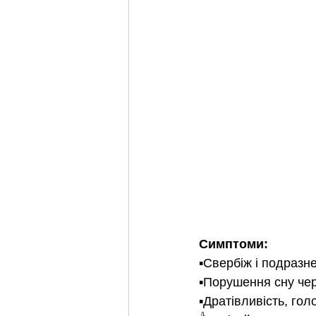
Симптоми:
▪️Свербіж і подразн
▪️Порушення сну че
▪️Дратівливість, го