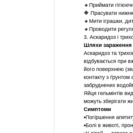
🔸Приймати гігієніч
🔶 Прасувати нижню 
🔸Мити іграшки, дит
🔸Проводити регул
3. Аскаридоз і три
Шляхи зараження
Аскаридоз та трихо
відбувається при вж
його поверхнею (зел
контакту з ґрунтом 
забруднених водой
Яйця гельмінтів ви
можуть зберігати жи
Симптоми
▪️Погіршення апетит
▪️Болі в животі, пр