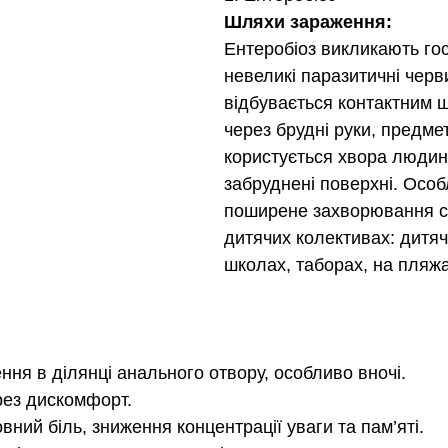
Шляхи зараження:
Ентеробіоз викликають го
невеликі паразитичні черв
відбувається контактним 
через брудні руки, предме
користується хвора людина
забруднені поверхні. Особ
поширене захворювання се
дитячих колективах: дитяч
школах, таборах, на пляжа
ення в ділянці анального отвору, особливо вночі.
рез дискомфорт.
ловний біль, зниження концентрації уваги та пам’яті.