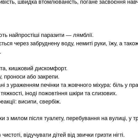
ивість, швидка втомлюваність, погане засвоєння нав
ть найпростіші паразити — лямблії. 
ься через забруднену воду, немиті руки, їжу, а також
.
дота, кишковий дискомфорт.
у, проноси або закрепи.
ані з ураженням печінки та жовчного міхура: біль у пр
 тяжкості, іноді пожовтіння шкіри та слизових.
еакції: висипи, свербіж.
и з милом після туалету, перебування на вулиці, у тр
 чистоті, відучувати дітей від звички гризти нігті.