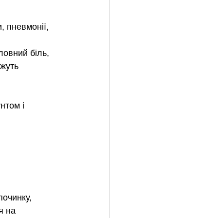
, пневмонії, 
овний біль, 
жуть 
нтом і 
очинку, 
я на 