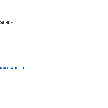
раїни»
щина
#Львів