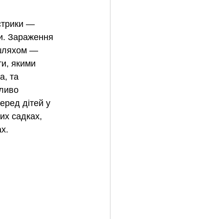
стрики — 
и. Зараження 
шляхом — 
ти, якими 
, та 
ливо 
ред дітей у 
их садках, 
х.