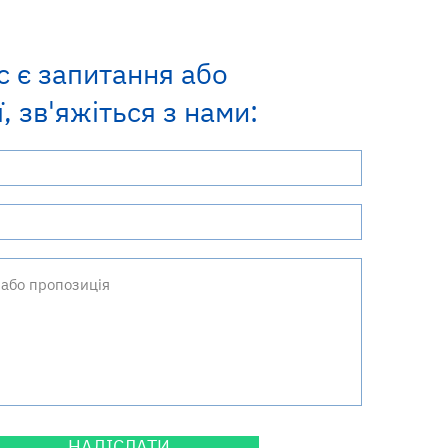
шка сонця не завжди
с є запитання або
є безпечною!
, зв'яжіться з нами:
НАДІСЛАТИ