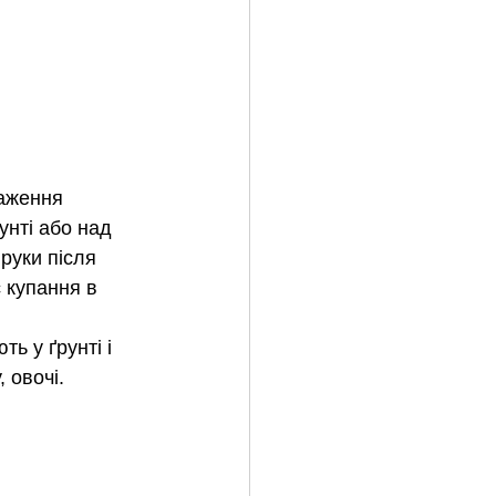
аження 
унті або над 
руки після 
с купання в 
ь у ґрунті і 
 овочі.