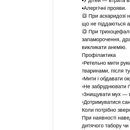
▪️У дітей — втрата 
▪️Алергічні прояви.
🔳 При аскаридозі н
що не піддаються а
🔳 При трихоцефаль
запаморочення, дра
викликати анемію.
Профілактика
▫️Ретельно мити рук
тваринами, після ту
▫️Мити і обдавати о
▫️Не забруднювати 
▫️Знищувати мух — п
▫️Дотримуватися сан
Коли потрібно звер
При наявності наве
дитячого табору чи