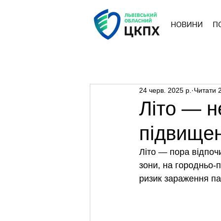
НОВИНИ
П
24 черв. 2025 р.
Читати 2
Літо — н
підвищен
Літо — пора відпоч
зони, на городньо-
ризик зараження п