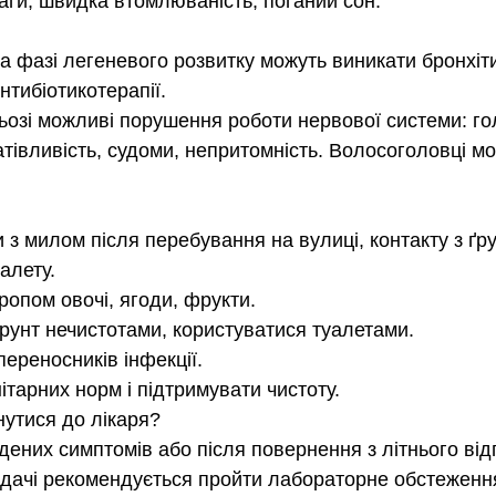
ваги, швидка втомлюваність, поганий сон.
а фазі легеневого розвитку можуть виникати бронхіти
нтибіотикотерапії.
озі можливі порушення роботи нервової системи: гол
тівливість, судоми, непритомність. Волосоголовці мо
и з милом після перебування на вулиці, контакту з ґру
алету.
кропом овочі, ягоди, фрукти.
ґрунт нечистотами, користуватися туалетами.
ереносників інфекції.
ітарних норм і підтримувати чистоту.
нутися до лікаря?
дених симптомів або після повернення з літнього відп
 дачі рекомендується пройти лабораторне обстеженн