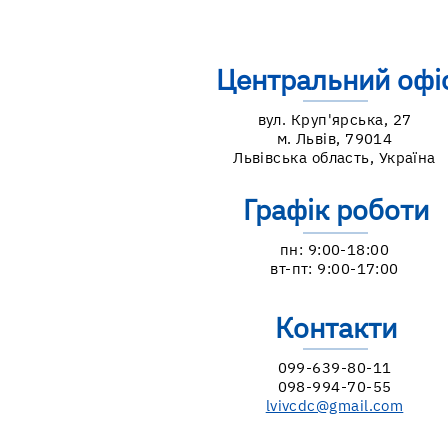
Всесвітній тиждень
підтримки грудного
Центральний офі
вигодовування: посилюємо
те, що працює
вул. Круп'ярська, 27
м. Львів, 79014
Львівська область, Україна
Графік роботи
пн: 9:00-18:00
вт-пт: 9:00-17:00
Контакти
099-639-80-11
098-994-70-55
lvivcdc@gmail.com