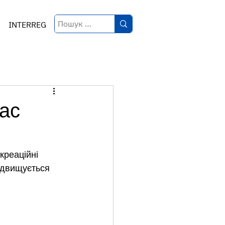
INTERREG
час
реаційні 
ідвищується 