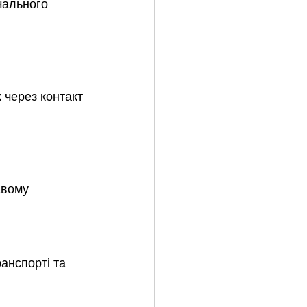
чального 
 через контакт 
авому 
анспорті та 