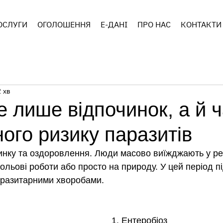
ОСЛУГИ
ОГОЛОШЕННЯ
E-ДАНІ
ПРО НАС
КОНТАКТИ
 хв
е лише відпочинок, а й 
ого ризику паразитів
инку та оздоровлення. Люди масово виїжджають у рек
польові роботи або просто на природу. У цей період п
аразитарними хворобами.
1. Ентеробіоз