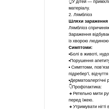
👆У дітей — примхл
матеріалу.
2. Лямбліоз
Шляхи зараження
Лямбліоз спричиняю
Зараження відбуваєт
із хворою людиною
Симптоми:
▪️Болі в животі, ну
▪️Порушення апетит
▪️ Симптоми, пов’яз
підребер’ї, відчуття
▪️Дерматоалергічні р
👇Профілактика:
🔸Ретельно мити рук
перед їжею.
🔸Утримувати нігті в