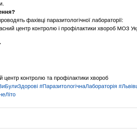
и.
ення?
проводять фахівці паразитологічної лабораторії:
асний центр контролю і профілактики хвороб МОЗ Ук
7
й центр контролю та профілактики хвороб 
иБулиЗдорові
#ПаразитологічнаЛабораторія
#Львів
неЛіто