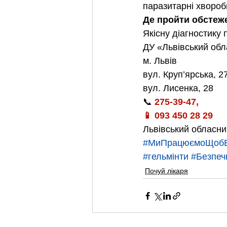
паразитарні хвороб
Де пройти обстеж
Якісну діагностику 
ДУ «Львівський обл
м. Львів
вул. Круп’ярська, 2
вул. Лисенка, 28
📞
 275-39-47,
📱 093 450 28 29
Львівський обласни
#МиПрацюємоЩобВ
#гельмінти
#Безпеч
Почуй лікаря