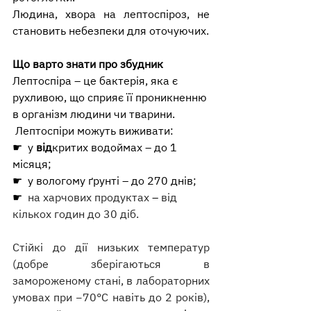
Людина, хвора на лептоспіроз, не 
становить небезпеки для оточуючих.
Що варто знати про збудник
Лептоспіра –
 це бактерія, яка є 
рухливою, що сприяє її проникненню 
в організм людини чи тварини.
 Лептоспіри можуть виживати:
☛  
у 
від
критих водоймах – до 1 
місяця;
☛  
у вологому ґрунті – до 270 днів;
☛  
на харчових продуктах 
–
 від 
кількох годин до 30 діб.
Стійкі до дії низьких температур 
(добре зберігаються в 
замороженому стані, в лабораторних 
умовах при −70°С навіть до 2 років), 