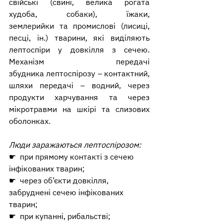
свійські (свині, велика рогата 
худоба, собаки), їжаки, 
землерийки та промислові (лисиці, 
песці, ін.) тварини, які виділяють 
лептоспіри у довкілля з сечею. 
Механізм передачі 
збудника
 лептоспірозу – 
контактний
, 
шляхи передачі – водний, через 
продукти харчування та через 
мікротравми на шкірі та слизових 
оболонках.
Люди заражаються лептоспірозом:
☛  
при прямому контакті з сечею 
інфікованих тварин;
☛  
через об’єкти довкілля, 
забруднені сечею інфікованих 
тварин;
☛  
при купанні, рибальстві;