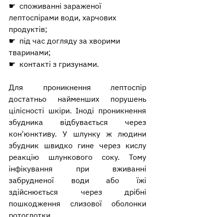
☛  
споживанні зараженої 
лептоспірами води, харчових 
продуктів;
☛  
під час догляду за хворими 
тваринами;
☛  
контакті з гризунами.
Для проникнення лептоспір 
достатньо найменших порушень 
цілісності шкіри. Іноді проникнення 
збудника відбувається через 
кон'юнктиву. У шлунку ж людини 
збудник швидко гине через кислу 
реакцію шлункового соку. Тому 
інфікування при вживанні 
забрудненої води або їжі 
здійснюється через дрібні 
пошкодження слизової оболонки 
ротоглотки.