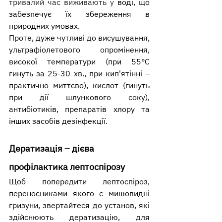
тривалий час виживають у 
воді, що 
забезпечує їх збереження в 
природних умовах.
Проте, дуже чутливі до висушування, 
ультрафіолетового
 опромінення, 
високої температури (при 55°С 
гинуть за 25-30 хв., при кип'ятінні – 
практично миттєво), 
кислот
 (гинуть 
при дії 
шлункового соку
), 
антибіотиків
, препаратів 
хлору
 та 
інших засобів дезінфекції.
Дератизація – дієва 
профілактика лептоспірозу
Щоб попередити лептоспіроз, 
переносниками якого є мишовидні 
гризуни, звертайтеся до установ, які 
здійснюють дератизацію, для 