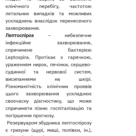
клінічного перебігу, частотою 
летальних випадків та можливих 
ускладнень внаслідок перенесеного 
захворювання.
Лептоспіроз 
– 
небезпечне 
інфекційне захворювання, 
спричинене бактерією 
Leptospira.
 Протікає з гарячкою, 
ураженням нирок, печінки, серцево-
судинної та нервової систем, 
висипаннями на шкірі. 
Різноманітність клінічних проявів 
цього захворювання ускладнює 
своєчасну діагностику, що може 
спричиняти пізню госпіталізацію та 
погіршення прогнозу.
 Резервуаром збудника лептоспірозу 
є гризуни (щурі, миші, полівки, ін.), 