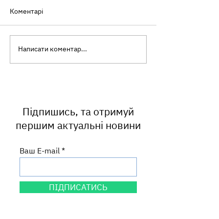
Коментарі
Написати коментар...
«Скринінг здоров’я
Усмішка сонця 
40+»: досвід наших
завжди буває
працівників
безпечною!
Підпишись, та отримуй
першим актуальні новини
Ваш E-mail
ПІДПИСАТИСЬ