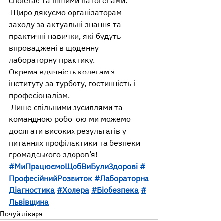
cholerae та іншими патогенами.
 Щиро дякуємо організаторам 
заходу за актуальні знання та 
практичні навички, які будуть 
впроваджені в щоденну 
лабораторну практику.
Окрема вдячність колегам з 
інституту за турботу, гостинність і 
професіоналізм.
 Лише спільними зусиллями та 
командною роботою ми можемо 
досягати високих результатів у 
питаннях профілактики та безпеки 
громадського здоров’я!
#МиПрацюємоЩобВиБулиЗдорові
#
ПрофесійнийРозвиток
#Лабораторна
Діагностика
#Холера
#Біобезпека
#
Львівщина
Почуй лікаря