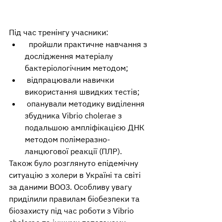
Під час тренінгу учасники:
  пройшли практичне навчання з 
дослідження матеріалу 
бактеріологічним методом;
 відпрацювали навички 
використання швидких тестів;
 опанували методику виділення 
збудника Vibrio cholerae з 
подальшою ампліфікацією ДНК 
методом полімеразно-
ланцюгової реакції (ПЛР).
Також було розглянуто епідемічну 
ситуацію з холери в Україні та світі 
за даними ВООЗ. Особливу увагу 
приділили правилам біобезпеки та 
біозахисту під час роботи з Vibrio 