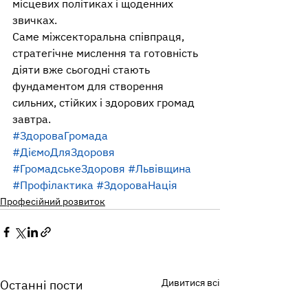
місцевих політиках і щоденних 
звичках.
Саме міжсекторальна співпраця, 
стратегічне мислення та готовність 
діяти вже сьогодні стають 
фундаментом для створення 
сильних, стійких і здорових громад 
завтра.
#ЗдороваГромада
#ДіємоДляЗдоровя
#ГромадськеЗдоровя
#Львівщина
#Профілактика
#ЗдороваНація
Професійний розвиток
Дивитися всі
Останні пости