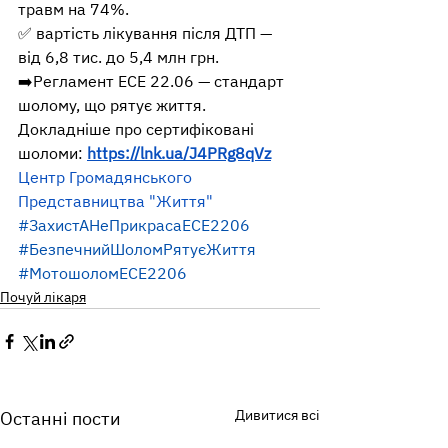
травм на 74%.
✅ вартість лікування після ДТП — 
від 6,8 тис. до 5,4 млн грн.
➡️Регламент ECE 22.06 — стандарт 
шолому, що рятує життя. 
Докладніше про сертифіковані 
шоломи: 
https://lnk.ua/J4PRg8qVz
Центр Громадянського 
Представництва "Життя" 
#ЗахистАНеПрикрасаECE2206
#БезпечнийШоломРятуєЖиття
#МотошоломECE2206
Почуй лікаря
Дивитися всі
Останні пости