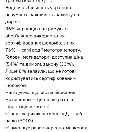
травматизації у ДТП.
Водночас більшість українців 
розуміють важливість захисту на 
дорозі:
86% українців підтримують 
обов’язкове використання 
сертифікованих шоломів, з них
76% — самі водії мототранспорту.
Головні мотиватори: доступна ціна 
(54%) та вимога закону (33%).
Лише 8% заявили, що не готові 
користуватись сертифікованим 
шоломом.
Нагадуємо, що сертифікований 
мотошолом — це не витрата, а 
інвестиція у життя.:
✅ знижує ризик загибелі у ДТП у 6 
разів (ВООЗ).
✅ зменшує ризик черепно-мозкових 