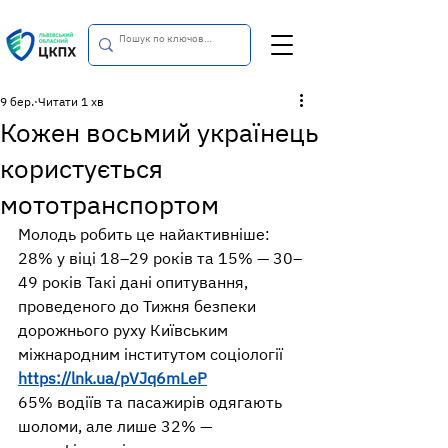
9 бер.
Читати 1 хв
Кожен восьмий українець
користується
мототранспортом
Молодь робить це найактивніше: 
28% у віці 18–29 років та 15% — 30–
49 років Такі дані опитування, 
проведеного до Тижня безпеки 
дорожнього руху Київським 
міжнародним інститутом соціології 
https://lnk.ua/pVJq6mLeP
65% водіїв та пасажирів одягають 
шоломи, але лише 32% — 