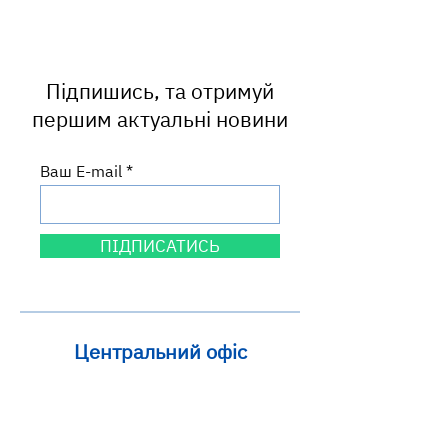
вигодовування:
працівників
посилюємо те, що
працює
Підпишись, та отримуй
першим актуальні новини
Ваш E-mail
ПІДПИСАТИСЬ
Центральний офіс
вул. Круп'ярська, 27
м. Львів, 79014
Львівська область, Україна