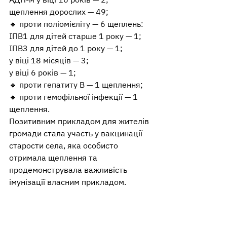
щеплення дорослих — 49;
🔹 проти поліомієліту — 6 щеплень:
ІПВ1 для дітей старше 1 року — 1;
ІПВ3 для дітей до 1 року — 1;
у віці 18 місяців — 3;
у віці 6 років — 1;
🔹 проти гепатиту В — 1 щеплення;
🔹 проти гемофільної інфекції — 1 
щеплення.
Позитивним прикладом для жителів 
громади стала участь у вакцинації 
старости села, яка особисто 
отримала щеплення та 
продемонструвала важливість 
імунізації власним прикладом.