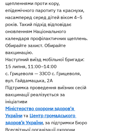
щепленнями проти кору, 
епідемічного паротиту та краснухи, 
насамперед серед дітей віком 4–5 
років. Такий підхід відповідає 
оновленням Національного 
календаря профілактичних щеплень.
Обирайте захист. Обирайте 
вакцинацію.
Наступний виїзд мобільної бригади:
15 липня, 11:00–14:00
с. Грицеволя — ЗЗСО с. Грицеволя, 
вул. Гайдамацька, 2А
Підтримка проведення виїзних сесій 
вакцинації реалізується за 
ініціативи 
Міністерство охорони здоров'я 
України
 та 
Центр громадського 
здоров’я України
, за підтримки Бюро 
Всесвітньої організації охорони 