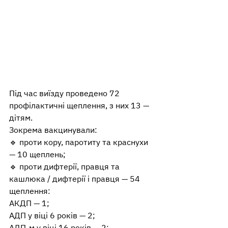
Під час виїзду проведено 72 
профілактичні щеплення, з них 13 — 
дітям.
Зокрема вакцинували:
🔹 проти кору, паротиту та краснухи 
— 10 щеплень;
🔹 проти дифтерії, правця та 
кашлюка / дифтерії і правця — 54 
щеплення:
АКДП — 1;
АДП у віці 6 років — 2;
АДП-м у віці 16 років — 2;