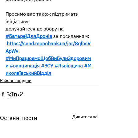
Просимо вас також підтримати 
ініціативу:
долучайтеся до збору на 
#БатареїДляДронів
 за посиланням:
https://send.monobank.ua/jar/8qfosV
ApWv
#МиПрацюємоЩобВиБулиЗдоровим
и
#вакцинація
#ЗСУ
#Львівщина
#М
иколаївськийВідділ
Районні відділи
Дивитися всі
Останні пости