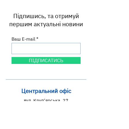
сфері краси
Підпишись, та отримуй
першим актуальні новини
Ваш E-mail
ПІДПИСАТИСЬ
Центральний офіс
вул. Круп'ярська, 27
м. Львів, 79014
Львівська область, Україна
Графік роботи