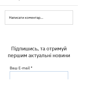
Написати коментар...
Ботулізм: як уберегтися
Інфекційний
від небезпечного
мононуклеоз: ч
отруєння
називають «хв
поцілунків» і ч
часто маскуєть
ангіну?
Підпишись, та отримуй
першим актуальні новини
Ваш E-mail
ПІДПИСАТИСЬ