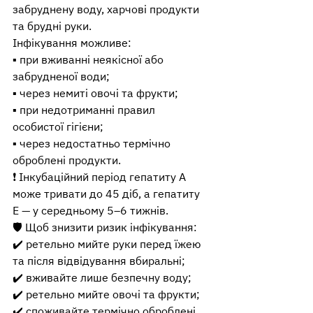
забруднену воду, харчові продукти 
та брудні руки.
Інфікування можливе:
▪️ при вживанні неякісної або 
забрудненої води;
▪️ через немиті овочі та фрукти;
▪️ при недотриманні правил 
особистої гігієни;
▪️ через недостатньо термічно 
оброблені продукти.
❗ Інкубаційний період гепатиту A 
може тривати до 45 діб, а гепатиту 
E — у середньому 5–6 тижнів.
🛡️ Щоб знизити ризик інфікування:
✔️ ретельно мийте руки перед їжею 
та після відвідування вбиральні;
✔️ вживайте лише безпечну воду;
✔️ ретельно мийте овочі та фрукти;
✔️ споживайте термічно оброблені 