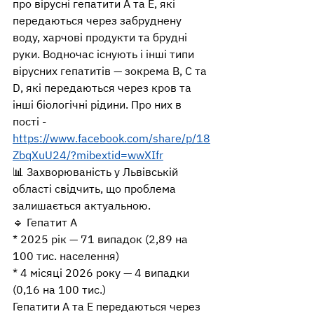
про вірусні гепатити A та E, які 
передаються через забруднену 
воду, харчові продукти та брудні 
руки. Водночас існують і інші типи 
вірусних гепатитів — зокрема B, C та 
D, які передаються через кров та 
інші біологічні рідини. Про них в 
пості - 
https://www.facebook.com/share/p/18
ZbqXuU24/?mibextid=wwXIfr
📊 Захворюваність у Львівській 
області свідчить, що проблема 
залишається актуальною.
🔹 Гепатит A
* 2025 рік — 71 випадок (2,89 на 
100 тис. населення)
* 4 місяці 2026 року — 4 випадки 
(0,16 на 100 тис.)
Гепатити A та E передаються через 