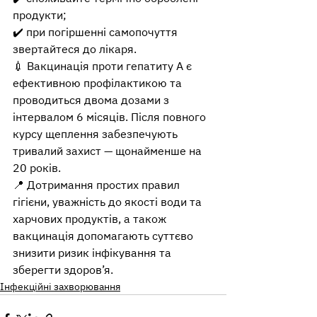
продукти;
✔️ при погіршенні самопочуття 
звертайтеся до лікаря.
💉 Вакцинація проти гепатиту A є 
ефективною профілактикою та 
проводиться двома дозами з 
інтервалом 6 місяців. Після повного 
курсу щеплення забезпечують 
тривалий захист — щонайменше на 
20 років.
📍 Дотримання простих правил 
гігієни, уважність до якості води та 
харчових продуктів, а також 
вакцинація допомагають суттєво 
знизити ризик інфікування та 
зберегти здоров’я.
Інфекційні захворювання