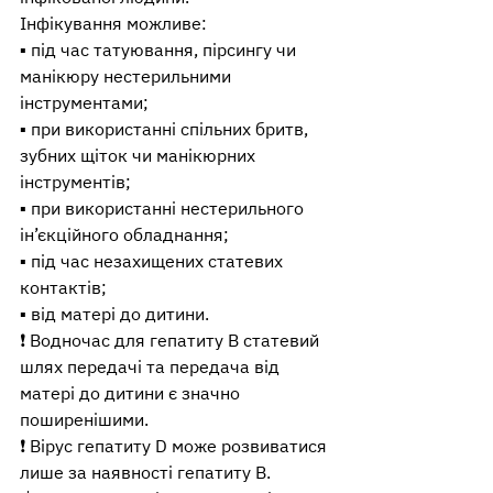
Інфікування можливе:
▪️ під час татуювання, пірсингу чи 
манікюру нестерильними 
інструментами;
▪️ при використанні спільних бритв, 
зубних щіток чи манікюрних 
інструментів;
▪️ при використанні нестерильного 
ін’єкційного обладнання;
▪️ під час незахищених статевих 
контактів;
▪️ від матері до дитини.
❗ Водночас для гепатиту B статевий 
шлях передачі та передача від 
матері до дитини є значно 
поширенішими.
❗ Вірус гепатиту D може розвиватися 
лише за наявності гепатиту B.