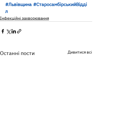
#Львівщина
#СтаросамбірськийВідді
л
Інфекційні захворювання
Дивитися всі
Останні пости