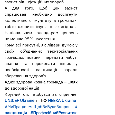
захист від інфекційних хвороб.
А для того, щоб цей захист 
спрацював необхідно досягнути 
колективного імунітету в громадах, 
тобто охопити імунізацією згідно з 
Національним календарем щеплень 
не менше 95% населення.
Тому всі присутні, як лідери думок у 
своїх об'єднаних територіальних 
громадах, повинні передати набуті 
знання та переконати інших у 
необхідності вакцинації заради 
збереження здоров'я.
Адже здорова кожна громада – шлях 
до здорової нації!
Круглий стіл відбувся за сприяння 
UNICEF Ukraine
 та БФ 
NEEKA Ukraine
#МиПрацюємоЩобВиБулиЗдорові
#
вакцинація
#ПрофесійнийРозвиток