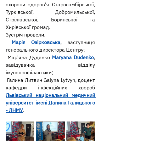
охорони здоров'я Старосамбірської, 
Турківської, Добромильської, 
Стрілківської, Боринської та 
Хирівської громад.
Зустріч провели:
Марія Озірковська
, заступниця 
генерального директора Центру;
 Мар'яна Дуденко 
Maryana Dudenko
, 
завідувачка відділу 
імунопрофілактики;
 Галина Литвин Galyna Lytvyn, доцент 
кафедри інфекційних хвороб 
Львівський національний медичний 
університет імені Данила Галицького 
- ЛНМУ
.