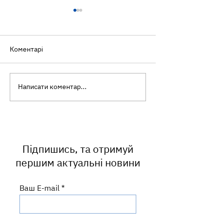
Коментарі
Написати коментар...
Ботулізм: як уберегтися
Інфекційний
від небезпечного
мононуклеоз: ч
отруєння
називають «хв
поцілунків» і ч
часто маскуєть
ангіну?
Підпишись, та отримуй
першим актуальні новини
Ваш E-mail