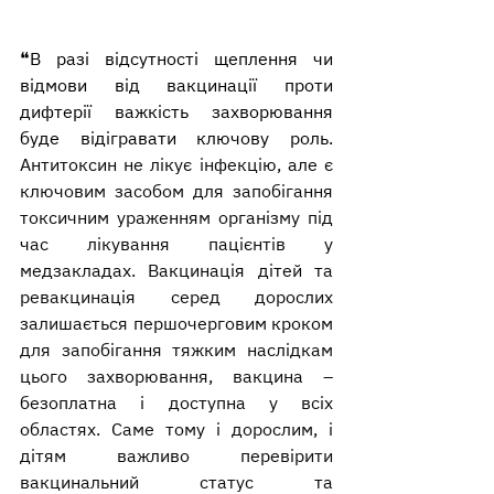
❝В разі відсутності щеплення чи 
відмови від вакцинації проти 
дифтерії важкість захворювання 
буде відігравати ключову роль. 
Антитоксин не лікує інфекцію, але є 
ключовим засобом для запобігання 
токсичним ураженням організму під 
час лікування пацієнтів у 
медзакладах. Вакцинація дітей та 
ревакцинація серед дорослих 
залишається першочерговим кроком 
для запобігання тяжким наслідкам 
цього захворювання, вакцина – 
безоплатна і доступна у всіх 
областях. Саме тому і дорослим, і 
дітям важливо перевірити 
вакцинальний статус та 