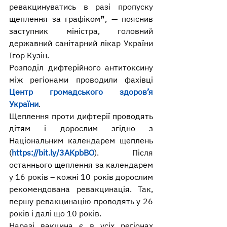
ревакцинуватись в разі пропуску 
щеплення за графіком❞, — пояснив 
заступник міністра, головний 
державний санітарний лікар України 
Ігор Кузін.
Розподіл дифтерійного антитоксину 
між регіонами проводили фахівці 
Центр громадського здоров’я 
України
.
Щеплення проти дифтерії проводять 
дітям і дорослим згідно з 
Національним календарем щеплень 
(
https://bit.ly/3AKpbBO
). Після 
останнього щеплення за календарем 
у 16 років – кожні 10 років дорослим 
рекомендована ревакцинація. Так, 
першу ревакцинацію проводять у 26 
років і далі що 10 років.
Наразі вакцина є в усіх регіонах 