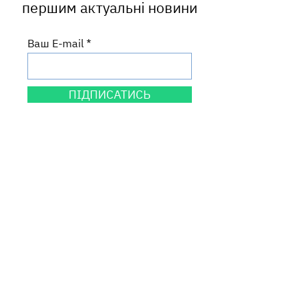
першим актуальні новини
Ваш E-mail
ПІДПИСАТИСЬ
Центральний офіс
вул. Круп'ярська, 27
м. Львів, 79014
Львівська область, Україна
Графік роботи
пн: 9:00-18:00
вт-пт: 9:00-17:00