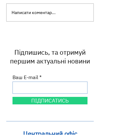
Написати коментар...
Самотність і здоров'я:
Всеукраїнська 
про що варто знати
ментального зд
кожному
Ти як?
Підпишись, та отримуй
першим актуальні новини
Ваш E-mail
ПІДПИСАТИСЬ
Центральний офіс