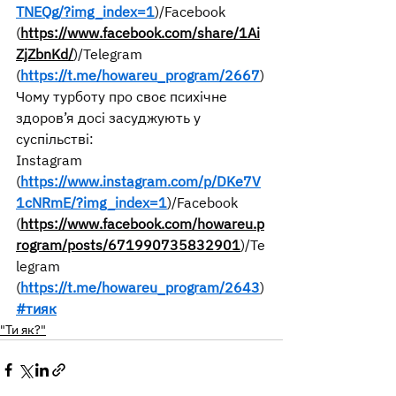
TNEQg/?img_index=1
)/Facebook
(
https://www.facebook.com/share/1Ai
ZjZbnKd/
)/Telegram
(
https://t.me/howareu_program/2667
)
Чому турботу про своє психічне 
здоров’я досі засуджують у 
суспільстві:
Instagram 
(
https://www.instagram.com/p/DKe7V
1cNRmE/?img_index=1
)/Facebook
(
https://www.facebook.com/howareu.p
rogram/posts/671990735832901
)/Te
legram
(
https://t.me/howareu_program/2643
)
#тияк
"Ти як?"