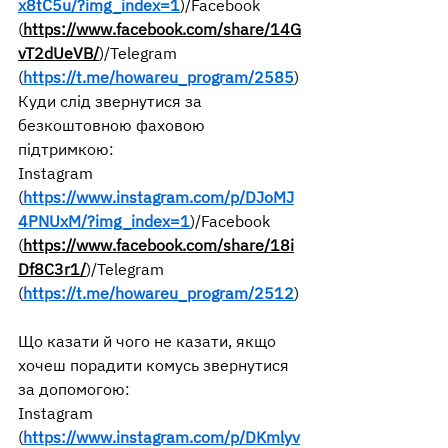
x8tC5u/?img_index=1
)/Facebook
(
https://www.facebook.com/share/14G
vT2dUeVB/
)/Telegram
(
https://t.me/howareu_program/2585
)
Куди слід звернутися за 
безкоштовною фаховою 
підтримкою:
Instagram 
(
https://www.instagram.com/p/DJoMJ
4PNUxM/?img_index=1
)/Facebook
(
https://www.facebook.com/share/18i
Df8C3r1/
)/Telegram
(
https://t.me/howareu_program/2512
)
Що казати й чого не казати, якщо 
хочеш порадити комусь звернутися 
за допомогою:
Instagram 
(
https://www.instagram.com/p/DKmlyv