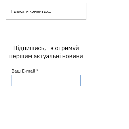
Написати коментар...
Ботулізм: як уберегтися
Інфекційний
від небезпечного
мононуклеоз: ч
отруєння
називають «хв
поцілунків» і ч
часто маскуєть
ангіну?
Підпишись, та отримуй
першим актуальні новини
Ваш E-mail
ПІДПИСАТИСЬ
Центральний офіс