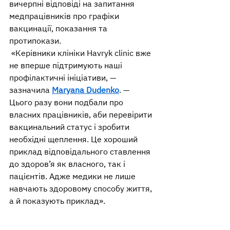
вичерпні відповіді на запитання 
медпрацівників про графіки 
вакцинації, показання та 
протипокази.
 «Керівники клініки Havryk clinic вже 
не вперше підтримують наші 
профілактичні ініціативи, — 
зазначила 
Maryana Dudenko
. — 
Цього разу вони подбали про 
власних працівників, аби перевірити 
вакцинальний статус і зробити 
необхідні щеплення. Це хороший 
приклад відповідального ставлення 
до здоров’я як власного, так і 
пацієнтів. Адже медики не лише 
навчають здоровому способу життя, 
а й показують приклад».