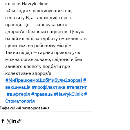
клініки Havryk clinic:
 «Сьогодні я вакцинувався від 
гепатиту В, а також дифтерії і 
правця. Це — запорука мого 
здоров’я і безпеки пацієнтів. Дякую 
нашій клініці за турботу і можливість 
щепитися на робочому місці!»
Такий підхід — гарний приклад, як 
можна організовано, свідомо й без 
зайвого клопоту подбати про 
колективне здоров’я.
#МиПрацюємоЩобМиБулиЗдорові
#
вакцинація
#профілактика
#гепатит
#дифтерія
#правець
#HavrykClinik
#
Стоматологія
Інфекційні захворювання