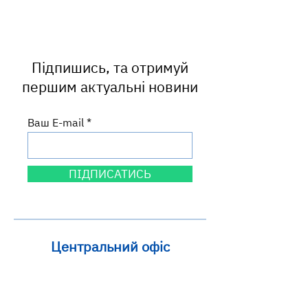
фактори ризику
від укусу змії т
неінфекційних хвороб
першу допомог
Підпишись, та отримуй
першим актуальні новини
Ваш E-mail
ПІДПИСАТИСЬ
Центральний офіс
вул. Круп'ярська, 27
м. Львів, 79014
Львівська область, Україна