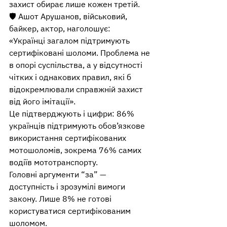
захист обирає лише кожен третій.
🛡️ Ашот Арушанов, військовий, 
байкер, актор, наголошує:
«Українці загалом підтримують 
сертифіковані шоломи. Проблема не 
в опорі суспільства, а у відсутності 
чітких і однакових правил, які б 
відокремлювали справжній захист 
від його імітації».
Це підтверджують і цифри: 86% 
українців підтримують обов’язкове 
використання сертифікованих 
мотошоломів, зокрема 76% самих 
водіїв мототранспорту.
Головні аргументи “за” — 
доступність і зрозумілі вимоги 
закону. Лише 8% не готові 
користуватися сертифікованим 
шоломом.