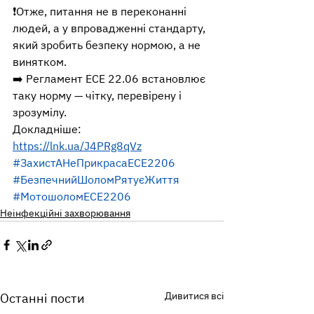
❗️Отже, питання не в переконанні 
людей, а у впровадженні стандарту, 
який зробить безпеку нормою, а не 
винятком.
➡️ Регламент ECE 22.06 встановлює 
таку норму — чітку, перевірену і 
зрозумілу.
Докладніше: 
https://lnk.ua/J4PRg8qVz
#ЗахистАНеПрикрасаECE2206
#БезпечнийШоломРятуєЖиття
#МотошоломECE2206
Неінфекційні захворювання
Дивитися всі
Останні пости