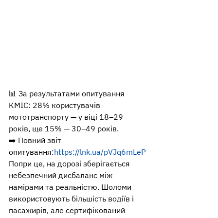
📊 За результатами опитування 
КМІС: 28% користувачів 
мототранспорту — у віці 18–29 
років, ще 15% — 30–49 років.
➡️ Повний звіт 
опитування:
https://lnk.ua/pVJq6mLeP
Попри це, на дорозі зберігається 
небезпечний дисбаланс між 
намірами та реальністю. Шоломи 
використовують більшість водіїв і 
пасажирів, але сертифікований 