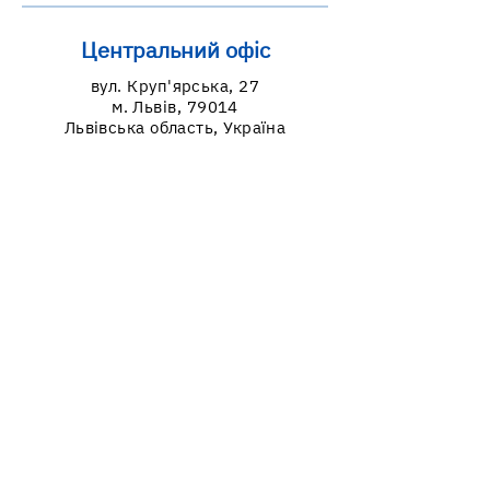
Центральний офіс
вул. Круп'ярська, 27
м. Львів, 79014
Львівська область, Україна
Графік роботи
пн: 9:00-18:00
вт-пт: 9:00-17:00
Контакти
099-639-80-11
098-994-70-55
lvivcdc@gmail.com