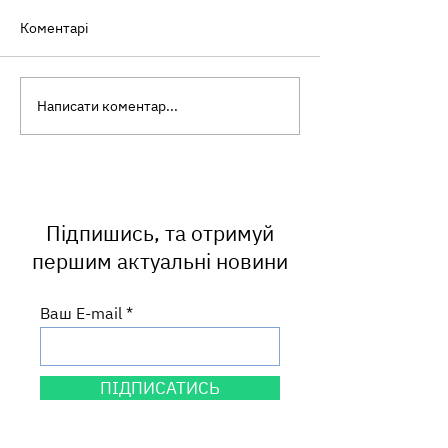
Коментарі
Написати коментар...
Всесвітній тиждень
«Скринінг здор
підтримки грудного
40+»: досвід н
вигодовування:
працівників
посилюємо те, що
працює
Підпишись, та отримуй
першим актуальні новини
Ваш E-mail
ПІДПИСАТИСЬ