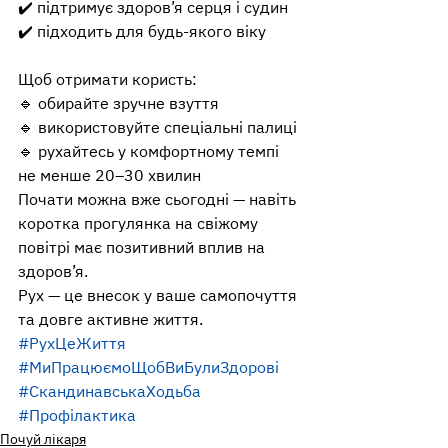
✔️ підтримує здоров’я серця і судин
✔️ підходить для будь-якого віку
Щоб отримати користь:
🔹 обирайте зручне взуття
🔹 використовуйте спеціальні палиці
🔹 рухайтесь у комфортному темпі 
не менше 20–30 хвилин
Почати можна вже сьогодні — навіть 
коротка прогулянка на свіжому 
повітрі має позитивний вплив на 
здоров’я.
Рух — це внесок у ваше самопочуття 
та довге активне життя.
#РухЦеЖиття
#МиПрацюємоЩобВиБулиЗдорові
#СкандинавськаХодьба
#Профілактика
Почуй лікаря