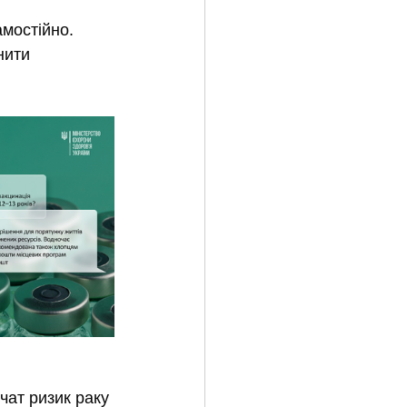
мостійно. 
нити 
чат ризик раку 