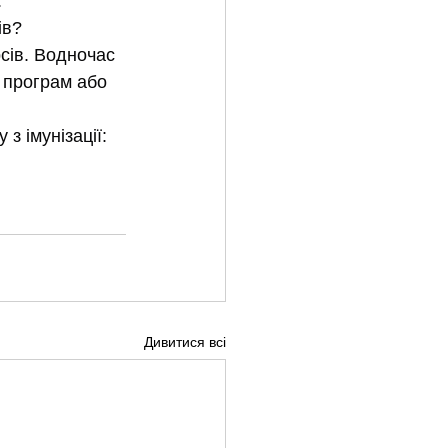
.
ів?
сів. Водночас 
 програм або 
 імунізації: 
Дивитися всі