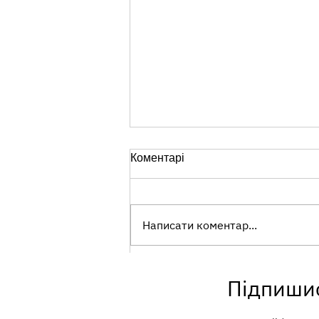
Коментарі
Написати коментар...
Перші години життя:
Підпишис
важливий початок грудного
вигодовування