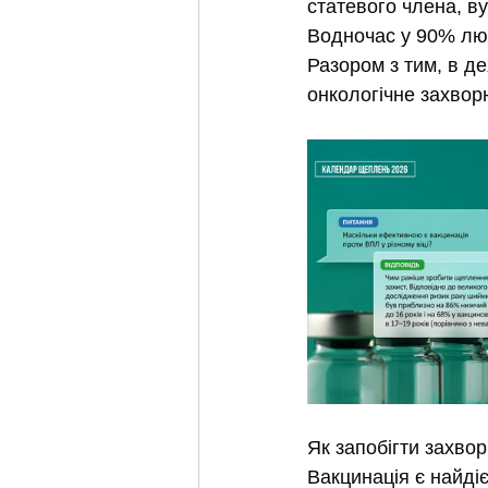
статевого члена, ву
Водночас у 90% люд
Разором з тим, в д
онкологічне захвор
Як запобігти захв
Вакцинація є найді