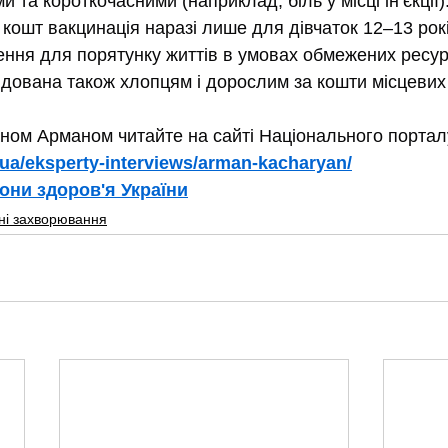
и та короткочасними (наприклад, біль у місці ін’єкції)
кошт вакцинація наразі лише для дівчаток 12–13 рок
шення для порятунку життів в умовах обмежених ресур
дована також хлопцям і дорослим за кошти місцевих
ном Арманом читайте на сайті Національного порталу з
g.ua/eksperty-interviews/arman-kacharyan/
они здоров'я України
ні захворювання