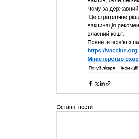
вакцин, були легким
Чому за державний 
 Це стратегічне рі
вакцинація рекомен
власний кошт.
Повне інтерв’ю з па
https://vaccine.or
Міністерство охор
Почуй лікаря
Інфекцій
Останні пости