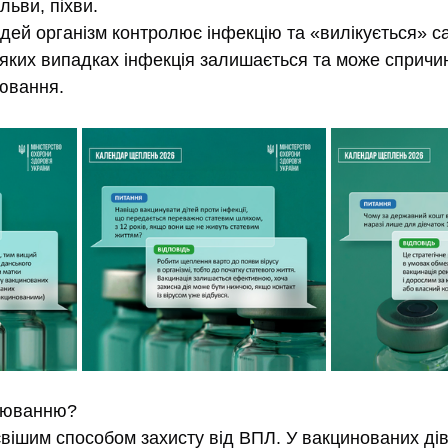
льви, піхви.
ей організм контролює інфекцію та «вилікується» са
еяких випадках інфекція залишається та може спричи
ювання.
орюванню?
євішим способом захисту від ВПЛ. У вакцинованих дів