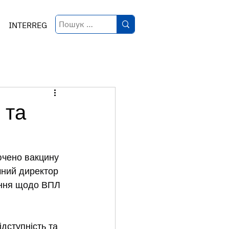
INTERREG
 та
чено вакцину 
чний директор 
ання щодо ВПЛ 
ідступність та 