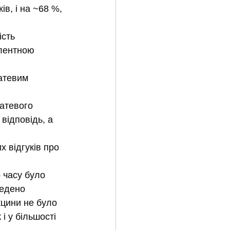
в, і на ~68 %, 
сть 
алентною 
атевим 
атевого 
відповідь, а 
 відгуків про 
 часу було 
ведено 
кцини не було 
і у більшості 