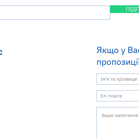
ПІД
Якщо у Ва
с
пропозиції