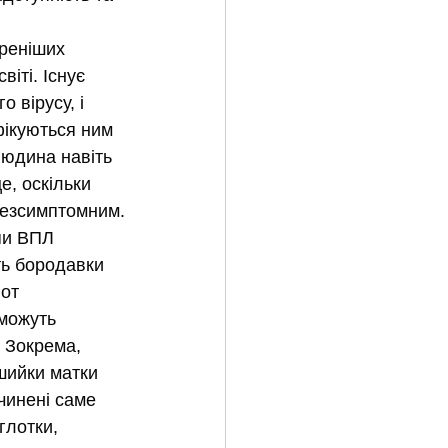
реніших 
віті. Існує 
о вірусу, і 
фікуються ним 
Людина навіть 
е, оскільки 
безсимптомним.
пи ВПЛ 
ь бородавки 
от 
можуть 
 Зокрема, 
шийки матки 
инені саме 
лотки, 