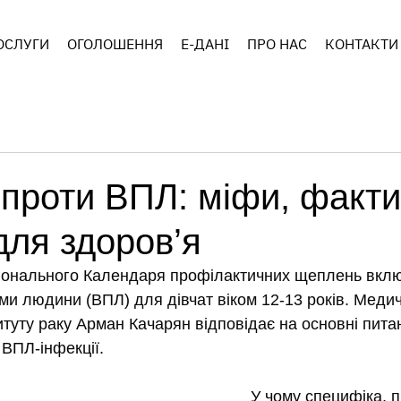
ОСЛУГИ
ОГОЛОШЕННЯ
E-ДАНІ
ПРО НАС
КОНТАКТИ
проти ВПЛ: міфи, факти
для здоров’я
іонального Календаря профілактичних щеплень вклю
оми людини (ВПЛ) для дівчат віком 12-13 років. Меди
итуту раку Арман Качарян відповідає на основні пит
 ВПЛ-інфекції.
У чому специфіка, п