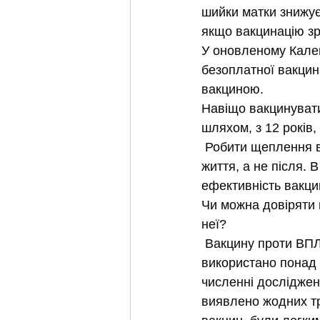
шийки матки знижує
якщо вакцинацію зро
У оновленому Кале
безоплатної вакцин
вакциною.
Навіщо вакцинувати
шляхом, з 12 років
 Робити щеплення ва
життя, а не після. 
ефективність вакц
Чи можна довіряти в
неї?
 Вакцину проти ВПЛ 
використано понад 
численні досліджен
виявлено жодних три