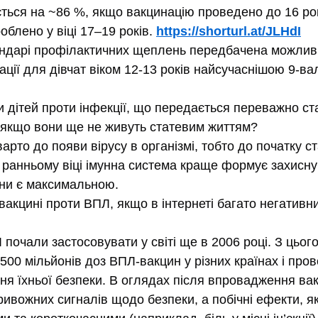
ться на ~86 %, якщо вакцинацію проведено до 16 рокі
блено у віці 17–19 років. 
https://shorturl.at/JLHdI
ндарі профілактичних щеплень передбачена можливі
ації для дівчат віком 12-13 років найсучаснішою 9-в
 дітей проти інфекції, що передається переважно ст
, якщо вони ще не живуть статевим життям?
рто до появи вірусу в організмі, тобто до початку ст
В ранньому віці імунна система краще формує захисну 
ини є максимальною.
акцині проти ВПЛ, якщо в інтернеті багато негативних
почали застосовувати у світі ще в 2006 році. З цього
500 мільйонів доз ВПЛ-вакцин у різних країнах і про
ня їхньої безпеки. В оглядах після впровадження ва
вожних сигналів щодо безпеки, а побічні ефекти, як 