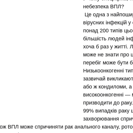
небезпека ВПЛ?
 Це одна з найпоши
вірусних інфекцій у с
понад 200 типів цьог
більшість людей ін
хоча б раз у житті. 
може не знати про ц
перебіг може бути 
Низькоонкогенні ти
зазвичай викликают
або ж кондиломи, а 
високоонкогенні — 
призводити до раку.
99% випадків раку 
захворювання сприч
ож ВПЛ може спричиняти рак анального каналу, ротог