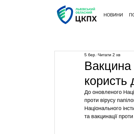
НОВИНИ
П
5 бер.
Читати 2 хв
Вакцина 
користь 
До оновленого Нац
проти вірусу папіл
Національного інст
та вакцинації проти