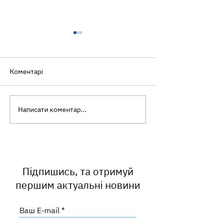
Коментарі
Написати коментар...
Всесвітній тиждень
«Скринінг здор
підтримки грудного
40+»: досвід н
вигодовування:
працівників
посилюємо те, що
працює
Підпишись, та отримуй
першим актуальні новини
Ваш E-mail