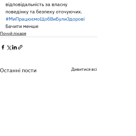
відповідальність за власну 
поведінку та безпеку оточуючих.
#МиПрацюємоЩобВиБулиЗдорові
Бачити менше
Почуй лікаря
Дивитися всі
Останні пости